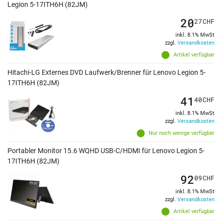
Legion 5-17ITH6H (82JM)
20
27
CHF
inkl. 8.1% MwSt
zzgl.
Versandkosten
Artikel verfügbar
Hitachi-LG Externes DVD Laufwerk/Brenner für Lenovo Legion 5-
17ITH6H (82JM)
41
40
CHF
inkl. 8.1% MwSt
zzgl.
Versandkosten
Nur noch wenige verfügbar
Portabler Monitor 15.6 WQHD USB-C/HDMI für Lenovo Legion 5-
17ITH6H (82JM)
92
09
CHF
inkl. 8.1% MwSt
zzgl.
Versandkosten
Artikel verfügbar