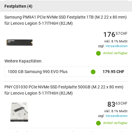
Festplatten
(4)
Samsung PM9A1 PCIe NVMe SSD Festplatte 1TB (M.2 22 x 80 mm)
für Lenovo Legion 5-17ITH6H (82JM)
176
57
CHF
inkl. 8.1% MwSt
zzgl.
Versandkosten
Artikel verfügbar
Weitere Kapazitäten:
1000 GB Samsung 990 EVO Plus
179.95 CHF
PNY CS1030 PCIe NVMe SSD Festplatte 500GB (M.2 22 x 80 mm)
für Lenovo Legion 5-17ITH6H (82JM)
83
63
CHF
inkl. 8.1% MwSt
zzgl.
Versandkosten
Artikel verfügbar