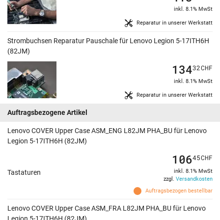
inkl. 8.1% MwSt
Reparatur in unserer Werkstatt
Strombuchsen Reparatur Pauschale für Lenovo Legion 5-17ITH6H
(82JM)
134
32
CHF
inkl. 8.1% MwSt
Reparatur in unserer Werkstatt
Auftragsbezogene Artikel
Lenovo COVER Upper Case ASM_ENG L82JM PHA_BU für Lenovo
Legion 5-17ITH6H (82JM)
106
45
CHF
inkl. 8.1% MwSt
Tastaturen
zzgl.
Versandkosten
Auftragsbezogen bestellbar
Lenovo COVER Upper Case ASM_FRA L82JM PHA_BU für Lenovo
Legion 5-17ITH6H (82JM)