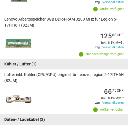
zzgl.
Versandkosten
Artikel verfügbar
Lenovo Arbeitsspeicher 8GB DDR4-RAM 3200 MHz für Legion 5-
17ITH6H (82JM)
125
88
CHF
inkl. 8.1% MwSt
zzgl.
Versandkosten
Nur noch wenige verfügbar
Kühler / Lüfter
(1)
Lüfter inkl. Kühler (CPU/GPU) original für Lenovo Legion 5-17ITH6H
(82JM)
66
75
CHF
inkl. 8.1% MwSt
zzgl.
Versandkosten
Artikel verfügbar
Daten- / Ladekabel
(2)