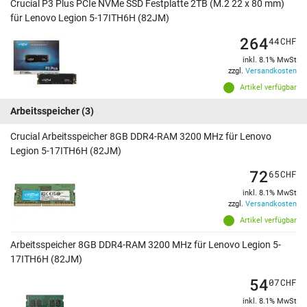
Crucial P3 Plus PCIe NVMe SSD Festplatte 2TB (M.2 22 x 80 mm)
für Lenovo Legion 5-17ITH6H (82JM)
264
44
CHF
inkl. 8.1% MwSt
zzgl.
Versandkosten
Artikel verfügbar
Arbeitsspeicher
(3)
Crucial Arbeitsspeicher 8GB DDR4-RAM 3200 MHz für Lenovo
Legion 5-17ITH6H (82JM)
72
65
CHF
inkl. 8.1% MwSt
zzgl.
Versandkosten
Artikel verfügbar
Arbeitsspeicher 8GB DDR4-RAM 3200 MHz für Lenovo Legion 5-
17ITH6H (82JM)
54
07
CHF
inkl. 8.1% MwSt