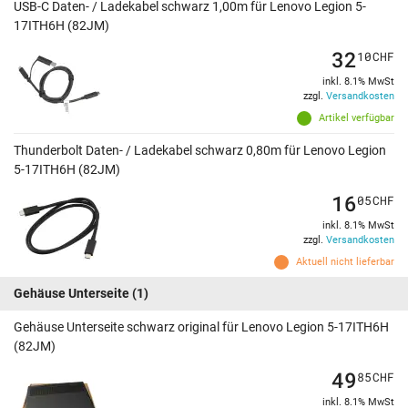
USB-C Daten- / Ladekabel schwarz 1,00m für Lenovo Legion 5-
17ITH6H (82JM)
32
10
CHF
inkl. 8.1% MwSt
zzgl.
Versandkosten
Artikel verfügbar
Thunderbolt Daten- / Ladekabel schwarz 0,80m für Lenovo Legion
5-17ITH6H (82JM)
16
05
CHF
inkl. 8.1% MwSt
zzgl.
Versandkosten
Aktuell nicht lieferbar
Gehäuse Unterseite
(1)
Gehäuse Unterseite schwarz original für Lenovo Legion 5-17ITH6H
(82JM)
49
85
CHF
inkl. 8.1% MwSt