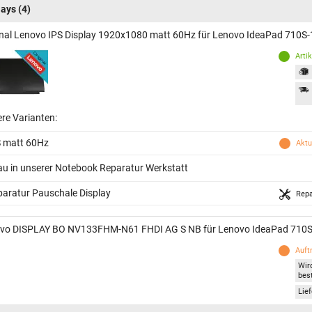
lays
(4)
inal Lenovo IPS Display 1920x1080 matt 60Hz für Lenovo IdeaPad 710S
Arti
ere Varianten:
S matt 60Hz
Aktu
au in unserer Notebook Reparatur Werkstatt
aratur Pauschale Display
Repa
vo DISPLAY BO NV133FHM-N61 FHDI AG S NB für Lenovo IdeaPad 710S
Auft
Wir
best
Lief