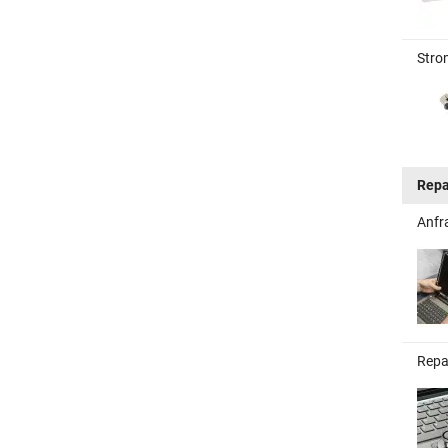
Stro
Repa
Anfr
Repa