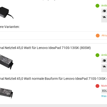
Arti
ere Varianten:
Aktu
inal Netzteil 45,0 Watt für Lenovo IdeaPad 710S-13ISK (80SW)
Arti
inal Netzteil 45,0 Watt normale Bauform für Lenovo IdeaPad 710S-13ISK
Nich
EOL 
Was 