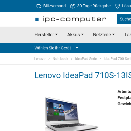
Blitzversand
30 Tage Rückgabe
Lösu
Suche
Hersteller
Akkus
Netzteile
Tas
Wählen Sie Ihr Gerät
Lenovo
Notebook
IdeaPad Serie
IdeaPad 700 Seri
Lenovo IdeaPad 710S-13I
Arbeits
Festpla
Gewich