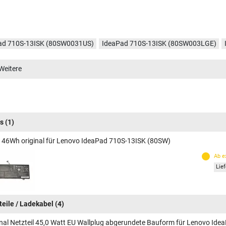
ad 710S-13ISK (80SW0031US)
IdeaPad 710S-13ISK (80SW003LGE)
ad 710S-13ISK (80SW0037MH)
IdeaPad 710S-13ISK (80SW002AUS)
Weitere
ad 710S-13ISK (80SW00B0GE)
IdeaPad 710S-13ISK (80SW002TMZ)
s
(1)
 46Wh original für Lenovo IdeaPad 710S-13ISK (80SW)
Ab e
Lie
teile / Ladekabel
(4)
inal Netzteil 45,0 Watt EU Wallplug abgerundete Bauform für Lenovo Id