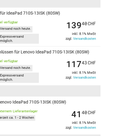
n für IdeaPad 710S-13ISK (80SW)
139
kel verfügbar
40
CHF
Versand noch heute.
inkl. 8.1% MwSt
Expressversand
zzgl.
Versandkosten
möglich.
chlüssen für Lenovo IdeaPad 710S-13ISK (80SW)
117
kel verfügbar
43
CHF
Versand noch heute.
inkl. 8.1% MwSt
Expressversand
zzgl.
Versandkosten
möglich.
ür Lenovo IdeaPad 710S-13ISK (80SW)
41
xternem Lieferantenlager
40
CHF
erzeit ca. 1 - 2 Wochen
inkl. 8.1% MwSt
zzgl.
Versandkosten