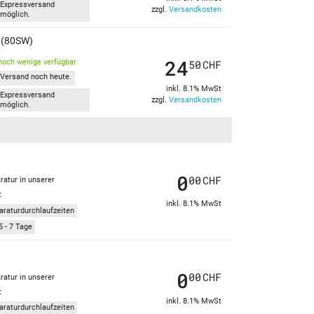
Expressversand
zzgl.
Versandkosten
möglich.
K (80SW)
24
noch wenige verfügbar
50
CHF
Versand noch heute.
inkl. 8.1% MwSt
Expressversand
zzgl.
Versandkosten
möglich.
0
00
CHF
ratur in unserer
t
inkl. 8.1% MwSt
araturdurchlaufzeiten
5 - 7 Tage
0
00
CHF
ratur in unserer
t
inkl. 8.1% MwSt
araturdurchlaufzeiten