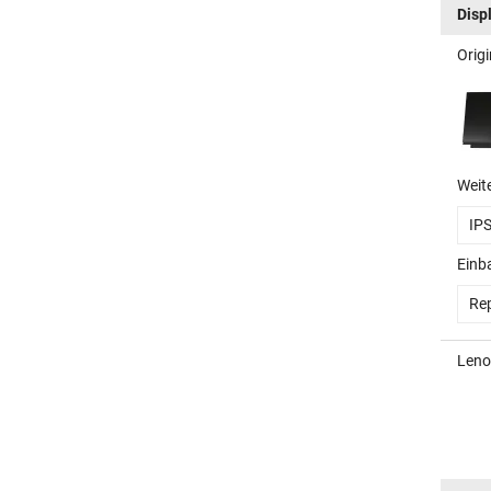
Disp
Orig
Weit
IP
Einb
Rep
Leno