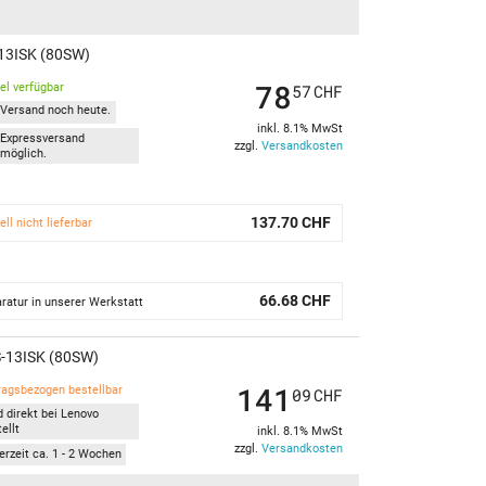
-13ISK (80SW)
78
kel verfügbar
57
CHF
Versand noch heute.
inkl. 8.1% MwSt
Expressversand
zzgl.
Versandkosten
möglich.
137.70 CHF
ell nicht lieferbar
66.68 CHF
ratur in unserer Werkstatt
-13ISK (80SW)
141
ragsbezogen bestellbar
09
CHF
d direkt bei Lenovo
ellt
inkl. 8.1% MwSt
zzgl.
Versandkosten
erzeit ca. 1 - 2 Wochen