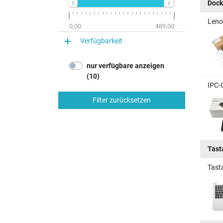
Dock
Leno
0,00
489,00
Verfügbarkeit
nur verfügbare anzeigen
(10)
IPC-
Filter zurücksetzen
Tast
Tast