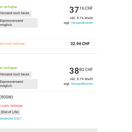
37
kel verfügbar
16
CHF
Versand noch heute.
inkl. 8.1% MwSt
Expressversand
zzgl.
Versandkosten
möglich.
32.94 CHF
ell nicht lieferbar
38
kel verfügbar
02
CHF
Versand noch heute.
inkl. 8.1% MwSt
Expressversand
zzgl.
Versandkosten
möglich.
 (80SW)
t mehr lieferbar
(End of Life)
bedeutet EOL?