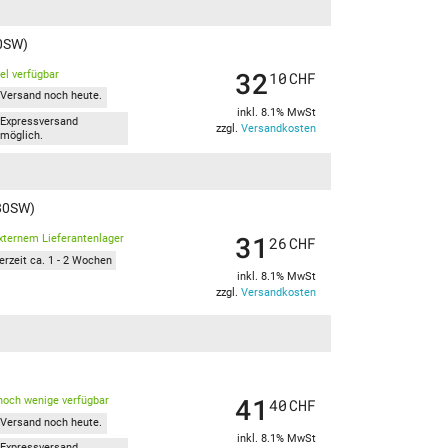
80SW)
32
kel verfügbar
10
CHF
Versand noch heute.
inkl. 8.1% MwSt
Expressversand
zzgl.
Versandkosten
möglich.
(80SW)
31
xternem Lieferantenlager
26
CHF
erzeit ca. 1 - 2 Wochen
inkl. 8.1% MwSt
zzgl.
Versandkosten
41
noch wenige verfügbar
40
CHF
Versand noch heute.
inkl. 8.1% MwSt
Expressversand