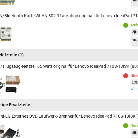
/Bluetooth Karte WLAN 802.11ac/abgn original für Lenovo IdeaPad 7
Arti
Netzteile
(1)
 / Flugzeug-Netzteil 65 Watt original für Lenovo IdeaPad 710S-13ISK (8
Nich
EOL 
Was 
tige Ersatzteile
chi-LG Externes DVD Laufwerk/Brenner für Lenovo IdeaPad 710S-13ISK
Nur 