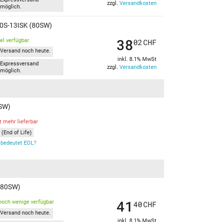
zzgl.
Versandkosten
möglich.
10S-13ISK (80SW)
38
kel verfügbar
02
CHF
Versand noch heute.
inkl. 8.1% MwSt
Expressversand
zzgl.
Versandkosten
möglich.
0SW)
t mehr lieferbar
(End of Life)
bedeutet EOL?
 (80SW)
41
noch wenige verfügbar
40
CHF
Versand noch heute.
inkl. 8.1% MwSt