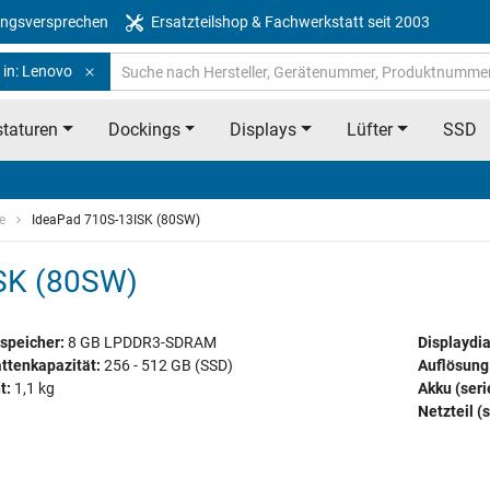
ngsversprechen
Ersatzteilshop & Fachwerkstatt seit 2003
 in: Lenovo
taturen
Dockings
Displays
Lüfter
SSD
e
IdeaPad 710S-13ISK (80SW)
SK (80SW)
speicher:
8 GB LPDDR3-SDRAM
Displaydi
ttenkapazität:
256 - 512 GB (SSD)
Auflösung
t:
1,1 kg
Akku (ser
Netzteil (