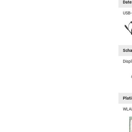
Date
USB-
Scha
Disp
Plat
WLAN