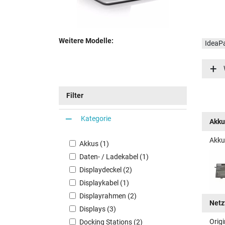
Weitere Modelle:
IdeaP
IdeaP
IdeaP
Filter
Kategorie
Akku
Akku
Akkus (1)
Daten- / Ladekabel (1)
Displaydeckel (2)
Displaykabel (1)
Displayrahmen (2)
Netz
Displays (3)
Orig
Docking Stations (2)