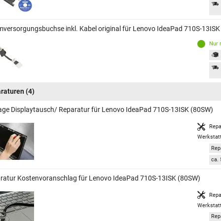
mversorgungsbuchse inkl. Kabel original für Lenovo IdeaPad 710S-13IS
Nur 
raturen
(4)
age Displaytausch/ Reparatur für Lenovo IdeaPad 710S-13ISK (80SW)
Repa
Werkstat
Rep
ca. 
ratur Kostenvoranschlag für Lenovo IdeaPad 710S-13ISK (80SW)
Repa
Werkstat
Rep