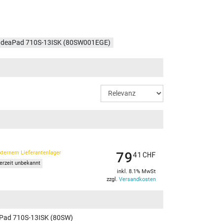
IdeaPad 710S-13ISK (80SW001EGE)
IdeaPad 710S-13ISK (80SW00BJGE)
79
xternem Lieferantenlager
41
CHF
ferzeit unbekannt
inkl. 8.1% MwSt
zzgl.
Versandkosten
eaPad 710S-13ISK (80SW)