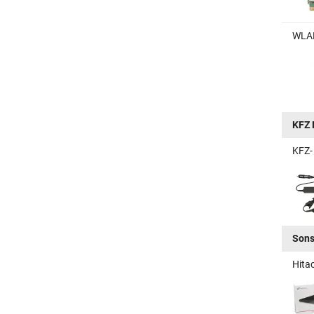
WLAN
KFZ 
KFZ-
Sons
Hita