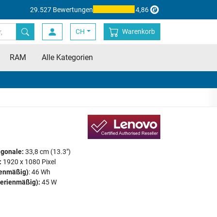
29.527 Bewertungen
4,86
CH
Warenkorb
RAM
Alle Kategorien
agonale:
33,8 cm (13.3")
:
1920 x 1080 Pixel
ienmäßig)
: 46 Wh
serienmäßig):
45 W