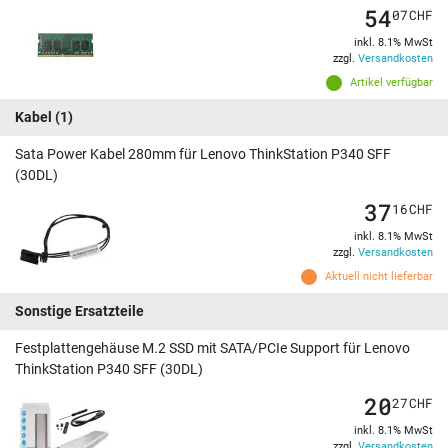
54
07
CHF
inkl. 8.1% MwSt
zzgl.
Versandkosten
Artikel verfügbar
Kabel
(1)
Sata Power Kabel 280mm für Lenovo ThinkStation P340 SFF
(30DL)
37
16
CHF
inkl. 8.1% MwSt
zzgl.
Versandkosten
Aktuell nicht lieferbar
Sonstige Ersatzteile
Festplattengehäuse M.2 SSD mit SATA/PCIe Support für Lenovo
ThinkStation P340 SFF (30DL)
20
27
CHF
inkl. 8.1% MwSt
zzgl.
Versandkosten