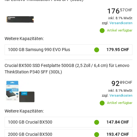
176
57
CHF
inkl. 8.1% MwSt
zzgl.
Versandkosten
Artikel verfügbar
Weitere Kapazitäten:
1000 GB Samsung 990 EVO Plus
179.95 CHF
Crucial BX500 SSD Festplatte 500GB (2,5 Zoll / 6,4 cm) für Lenovo
ThinkStation P340 SFF (30DL)
92
09
CHF
inkl. 8.1% MwSt
zzgl.
Versandkosten
Artikel verfügbar
Weitere Kapazitäten:
1000 GB Crucial BX500
147.84 CHF
2000 GB Crucial BX500
193.47 CHF