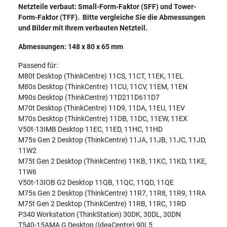
Netzteile verbaut: Small-Form-Faktor (SFF) und Tower-
Form-Faktor (TFF). Bitte vergleiche Sie die Abmessungen
und Bilder mit Ihrem verbauten Netzteil.
Abmessungen: 148 x 80 x 65 mm
Passend für:
M80t Desktop (ThinkCentre) 11CS, 11CT, 11EK, 11EL
M80s Desktop (ThinkCentre) 11CU, 11CV, 11EM, 11EN
M90s Desktop (ThinkCentre) 11D211D611D7
M70t Desktop (ThinkCentre) 11D9, 11DA, 11EU, 11EV
M70s Desktop (ThinkCentre) 11DB, 11DC, 11EW, 11EX
V50t-13IMB Desktop 11EC, 11ED, 11HC, 11HD
M75s Gen 2 Desktop (ThinkCentre) 11JA, 11JB, 11JC, 11JD,
11W2
M75t Gen 2 Desktop (ThinkCentre) 11KB, 11KC, 11KD, 11KE,
11W6
V50t-13IOB G2 Desktop 11QB, 11QC, 11QD, 11QE
M75s Gen 2 Desktop (ThinkCentre) 11R7, 11R8, 11R9, 11RA
M75t Gen 2 Desktop (ThinkCentre) 11RB, 11RC, 11RD
P340 Workstation (ThinkStation) 30DK, 30DL, 30DN
T540-15AMA G Desktop (IdeaCentre) 90L5