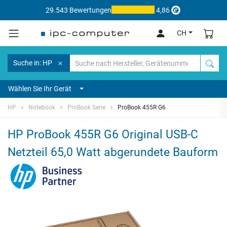
29.543 Bewertungen
4,86
CH
Suche in: HP
Wählen Sie Ihr Gerät
HP
Notebook
ProBook Serie
ProBook 455R G6
HP ProBook 455R G6 Original USB-C
Netzteil 65,0 Watt abgerundete Bauform