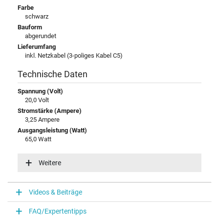
Farbe
schwarz
Bauform
abgerundet
Lieferumfang
inkl. Netzkabel (3-poliges Kabel C5)
Technische Daten
Spannung (Volt)
20,0 Volt
Stromstärke (Ampere)
3,25 Ampere
Ausgangsleistung (Watt)
65,0 Watt
Zusätzliche Ausgangsleistung
12V / 5A / 60,0W
Weitere
15V / 4,33A / 65,0W
20V / 3,25A / 65,0W
5V / 3A / 15,0W
Videos & Beiträge
9V / 3A / 27,0W
Eingangsspannung
FAQ/Expertentipps
100-240V / 50-60Hz