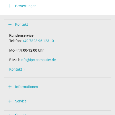
Energieeffizienz
Bewertungen
VI
Notebook Stecker
Kontakt
Steckertyp / -form
USB-C / 180° gerade
Kundenservice
Länge Anschlusskabel (m) (ca.)
Telefon:
+49 7823 96 123 - 0
1.80 m
Maße
Mo-Fr: 9:00-12:00 Uhr
Länge / Breite / Höhe
E-Mail:
info@ipc-computer.de
88 mm / 53 mm / 25 mm
Kontakt
Weitere Daten
Überlast-, kurzschluss- und überhitzungsgeschützt
Informationen
Ja
Prüfsiegel
CCC
Service
CE
NOM NYCE
PSE