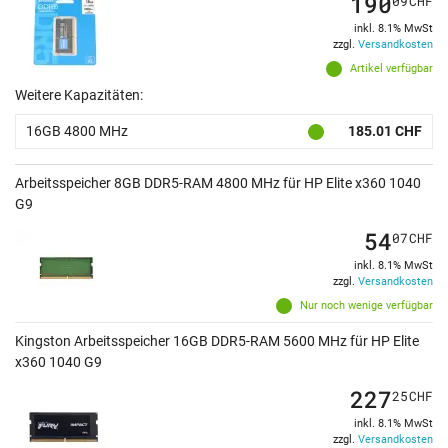
190
09
CHF
inkl. 8.1% MwSt
zzgl.
Versandkosten
Artikel verfügbar
Weitere Kapazitäten:
16GB 4800 MHz
185.01 CHF
Arbeitsspeicher 8GB DDR5-RAM 4800 MHz für HP Elite x360 1040
G9
54
07
CHF
inkl. 8.1% MwSt
zzgl.
Versandkosten
Nur noch wenige verfügbar
Kingston Arbeitsspeicher 16GB DDR5-RAM 5600 MHz für HP Elite
x360 1040 G9
227
25
CHF
inkl. 8.1% MwSt
zzgl.
Versandkosten