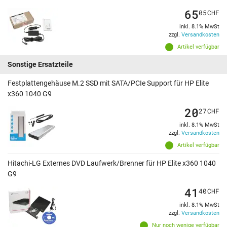
65
05
CHF
inkl. 8.1% MwSt
zzgl.
Versandkosten
Artikel verfügbar
Sonstige Ersatzteile
Festplattengehäuse M.2 SSD mit SATA/PCIe Support für HP Elite
x360 1040 G9
20
27
CHF
inkl. 8.1% MwSt
zzgl.
Versandkosten
Artikel verfügbar
Hitachi-LG Externes DVD Laufwerk/Brenner für HP Elite x360 1040
G9
41
40
CHF
inkl. 8.1% MwSt
zzgl.
Versandkosten
Nur noch wenige verfügbar