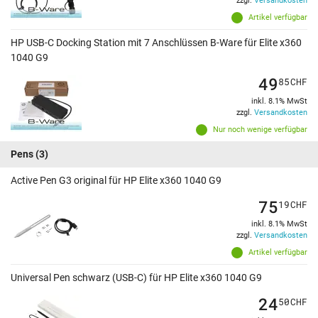
zzgl.
Versandkosten
Artikel verfügbar
HP USB-C Docking Station mit 7 Anschlüssen B-Ware für Elite x360
1040 G9
49
85
CHF
inkl. 8.1% MwSt
zzgl.
Versandkosten
Nur noch wenige verfügbar
Pens
(3)
Active Pen G3 original für HP Elite x360 1040 G9
75
19
CHF
inkl. 8.1% MwSt
zzgl.
Versandkosten
Artikel verfügbar
Universal Pen schwarz (USB-C) für HP Elite x360 1040 G9
24
50
CHF