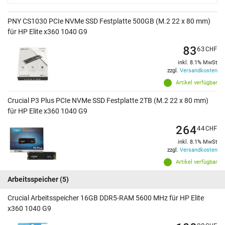
PNY CS1030 PCIe NVMe SSD Festplatte 500GB (M.2 22 x 80 mm)
für HP Elite x360 1040 G9
83
63
CHF
inkl. 8.1% MwSt
zzgl.
Versandkosten
Artikel verfügbar
Crucial P3 Plus PCIe NVMe SSD Festplatte 2TB (M.2 22 x 80 mm)
für HP Elite x360 1040 G9
264
44
CHF
inkl. 8.1% MwSt
zzgl.
Versandkosten
Artikel verfügbar
Arbeitsspeicher
(5)
Crucial Arbeitsspeicher 16GB DDR5-RAM 5600 MHz für HP Elite
x360 1040 G9