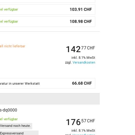
103.91 CHF
kel verfügbar
108.98 CHF
kel verfügbar
142
ll nicht lieferbar
77
CHF
inkl. 8.1% MwSt
zzgl.
Versandkosten
66.68 CHF
ratur in unserer Werkstatt
4s-dq0000
176
kel verfügbar
57
CHF
Versand noch heute.
inkl. 8.1% MwSt
Expressversand