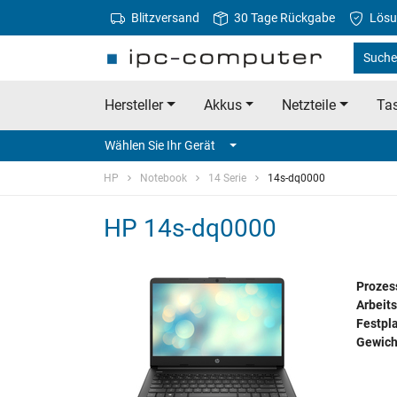
Blitzversand
30 Tage Rückgabe
Lösu
Suche
Hersteller
Akkus
Netzteile
Tas
Wählen Sie Ihr Gerät
HP
Notebook
14 Serie
14s-dq0000
HP 14s-dq0000
Prozes
Arbeits
Festpla
Gewich