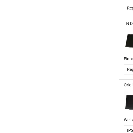
Rep
TN D
Einb
Rep
Orig
Weit
IP