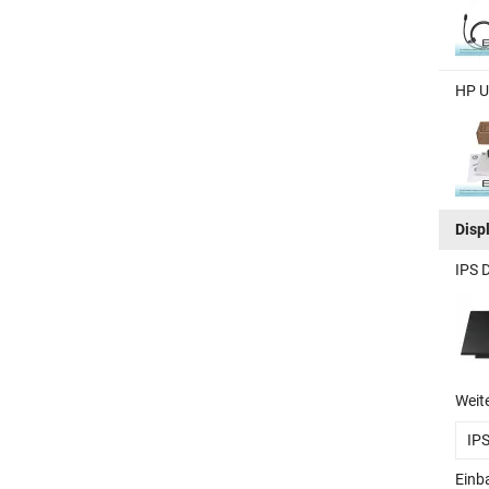
HP U
Disp
IPS 
Weit
IP
Einb