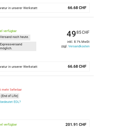
66.68 CHF
ratur in unserer Werkstatt
49
kel verfügbar
85
CHF
Versand noch heute.
inkl. 8.1% MwSt
Expressversand
zzgl.
Versandkosten
möglich.
66.68 CHF
ratur in unserer Werkstatt
t mehr lieferbar
(End of Life)
bedeutet EOL?
201.91 CHF
kel verfügbar