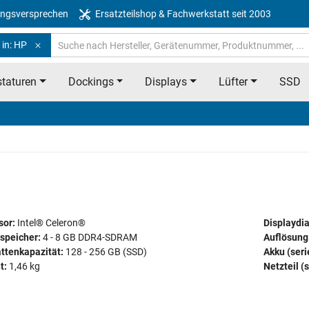
ngsversprechen
Ersatzteilshop & Fachwerkstatt seit 2003
 in: HP
taturen
Dockings
Displays
Lüfter
SSD
sor:
Intel® Celeron®
Displaydi
speicher:
4 - 8 GB DDR4-SDRAM
Auflösung
ttenkapazität:
128 - 256 GB (SSD)
Akku (ser
t:
1,46 kg
Netzteil (