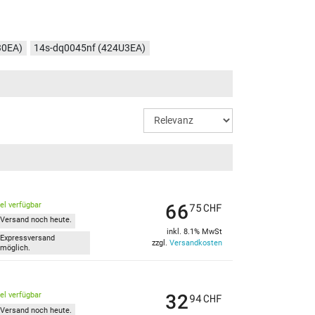
30EA)
14s-dq0045nf (424U3EA)
66
kel verfügbar
75
CHF
Versand noch heute.
inkl. 8.1% MwSt
Expressversand
zzgl.
Versandkosten
möglich.
32
kel verfügbar
94
CHF
Versand noch heute.