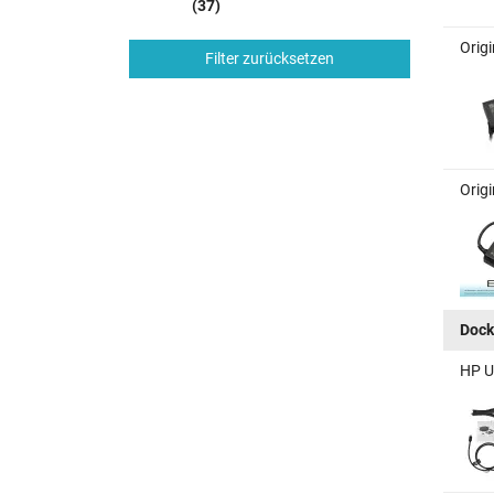
(37)
Orig
Filter zurücksetzen
Orig
Dock
HP U