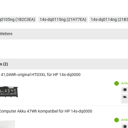
q0105ng (1B2C3EA)
14s-dq0115ng (21H77EA)
14s-dq0114ng (21B
q0075nf (6R1T0EA)
Weitere
s
(2)
 41,04Wh original HT03XL für HP 14s-dq0000
Arti
Computer Akku 47Wh kompatibel für HP 14s-dq0000
Arti