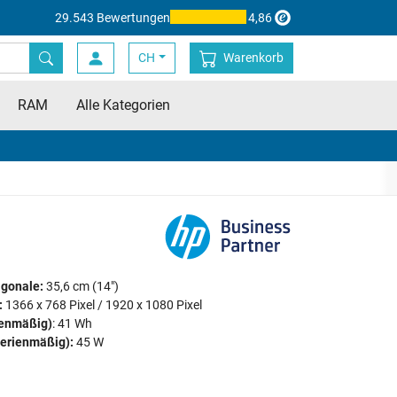
29.543 Bewertungen
4,86
CH
Warenkorb
RAM
Alle Kategorien
agonale:
35,6 cm (14")
:
1366 x 768 Pixel / 1920 x 1080 Pixel
ienmäßig)
: 41 Wh
serienmäßig):
45 W