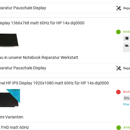
aratur Pauschale Display
Repa
isplay 1366x768 matt 60Hz für HP 14s-dq0000
Arti
au in unserer Notebook Reparatur Werkstatt
aratur Pauschale Display
Repa
inal HP IPS Display 1920x1080 matt 60Hz für HP 14s-dq0000
Nich
EOL 
Was 
ere Varianten:
S FHD matt 60Hz
Arti