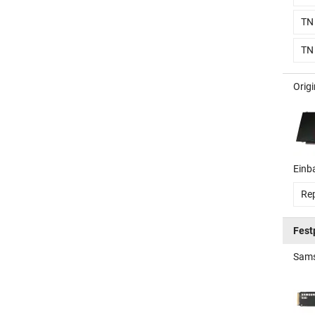
TN
TN
Orig
Einb
Rep
Fest
Sams