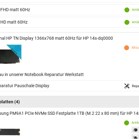
 FHD matt 60Hz
Arti
 HD matt 60Hz
Arti
inal HP TN Display 1366x768 matt 60Hz für HP 14s-dq0000
Aktue
au in unserer Notebook Reparatur Werkstatt
aratur Pauschale Display
Repa
platten
(4)
ung PM9A1 PCIe NVMe SSD Festplatte 1TB (M.2 22 x 80 mm) für HP 1
Arti