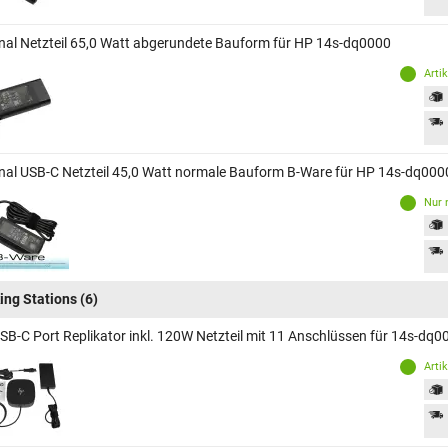
inal Netzteil 65,0 Watt abgerundete Bauform für HP 14s-dq0000
Arti
inal USB-C Netzteil 45,0 Watt normale Bauform B-Ware für HP 14s-dq000
Nur 
ing Stations
(6)
SB-C Port Replikator inkl. 120W Netzteil mit 11 Anschlüssen für 14s-dq0
Arti