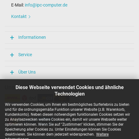
E-Mail:
info@ipc-computer.de
Kontakt
Informationen
Service
Über Uns
Unsere Versandarten
Diese Webseite verwendet Cookies und ähnliche
Technologien
Wir verwenden Cookies, um Ihnen ein bestmögliches Surferlebnis zu bieten
und für die ordnungsgemäße Funktion unserer Website (z.B. Warenkorb,
Unsere Zahlarten
Kundenkonto). Neben diesen notwendigen funktionalen Cookies setzen wir
zu Anaylsezwecken weitere Cookies ein, damit wir unsere Webseite weiter
optimieren können. Wenn Sie auf "Zustimmen" klicken, stimmen Sie der
Speicherung aller Cookies zu. Unter Einstellungen können Sie Cookies
deaktivieren. Sie können dem jederzeit widersprechen.
Weitere
Copyright ©
IPC-Computer Deutschland GmbH