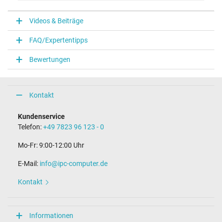
VI
Videos & Beiträge
Notebook Stecker
FAQ/Expertentipps
Steckertyp / -form
rund / 90° abgewinkelt
Bewertungen
Steckerlänge (mm)
10,0 mm
Steckerdurchmesser außen / innen
5,5 mm / 2,5 mm
Kontakt
Länge Anschlusskabel (m) (ca.)
1.15 m
Kundenservice
Telefon:
+49 7823 96 123 - 0
Maße
Mo-Fr: 9:00-12:00 Uhr
Länge / Breite / Höhe
145 mm / 73 mm / 27 mm
E-Mail:
info@ipc-computer.de
Weitere Daten
Kontakt
Überlast-, kurzschluss- und überhitzungsgeschützt
Ja
Prüfsiegel
Informationen
CCC