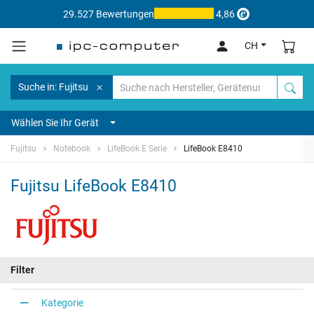
29.527 Bewertungen
4,86
CH
Suche in: Fujitsu
Wählen Sie Ihr Gerät
Fujitsu
Notebook
LifeBook E Serie
LifeBook E8410
Fujitsu LifeBook E8410
Filter
Kategorie