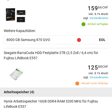
159
66
CHF
inkl. 8.1% MwSt
zzgl.
Versandkosten
Artikel verfügbar
Weitere Kapazitäten:
8000 GB Samsung 870 QVO
EOL
Seagate BarraCuda HDD Festplatte 2TB (2,5 Zoll / 6,4 cm) für
Fujitsu LifeBook E557
125
88
CHF
inkl. 8.1% MwSt
zzgl.
Versandkosten
Aktuell nicht lieferbar
Arbeitsspeicher
(4)
Hynix Arbeitsspeicher 16GB DDR4-RAM 3200 MHz für Fujitsu
LifeBook E557