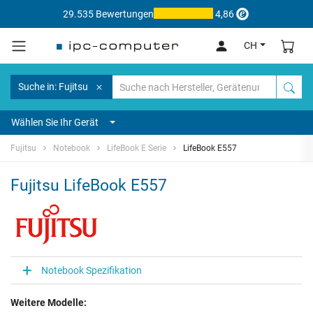
29.535 Bewertungen
4,86
CH
Suche in: Fujitsu
Wählen Sie Ihr Gerät
Fujitsu
Notebook
LifeBook E Serie
LifeBook E557
Fujitsu LifeBook E557
Notebook Spezifikation
Weitere Modelle: