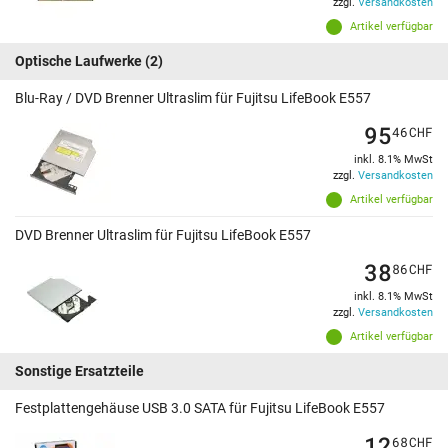
zzgl.
Versandkosten
Artikel verfügbar
Optische Laufwerke
(2)
Blu-Ray / DVD Brenner Ultraslim für Fujitsu LifeBook E557
95
46
CHF
inkl. 8.1% MwSt
zzgl.
Versandkosten
Artikel verfügbar
DVD Brenner Ultraslim für Fujitsu LifeBook E557
38
86
CHF
inkl. 8.1% MwSt
zzgl.
Versandkosten
Artikel verfügbar
Sonstige Ersatzteile
Festplattengehäuse USB 3.0 SATA für Fujitsu LifeBook E557
12
68
CHF