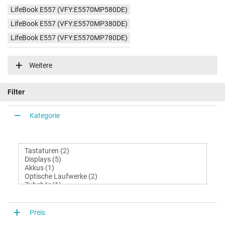
LifeBook E557 (VFY:E5570MP580DE)
LifeBook E557 (VFY:E5570MP380DE)
LifeBook E557 (VFY:E5570MP780DE)
LifeBook E557 (VFY:E5570MP570DE)
Weitere
LifeBook E557 (VFY:E5570MP500DE)
LifeBook E557 (VFY:E5570MPH04DE)
Filter
LifeBook E557 (VFY:E5570MP781DE)
LifeBook E557 (VFY:E5570MPH00DE)
Kategorie
LifeBook E557 (VFY:E5570MPH02DE)
LifeBook E557 (VFY:E5570MPH01DE)
LifeBook E557 (VFY:E5570MPH05DE)
Preis