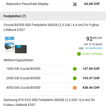
Reparatur Pauschale Display
66.68 CHF
Festplatten
(7)
Crucial BX500 SSD Festplatte 500GB (2,5 Zoll / 6,4 cm) für Fujitsu
LifeBook E557
92
09
CHF
inkl. 8.1% MwSt
zzgl.
Versandkosten
Artikel verfügbar
Weitere Kapazitäten:
1000 GB Crucial BX500
147.84 CHF
2000 GB Crucial BX500
193.47 CHF
4000 GB Crucial BX500
438.46 CHF
Samsung 870 EVO SSD Festplatte 500GB (2,5 Zoll / 6,4 cm) für
Fujitsu LifeBook E557