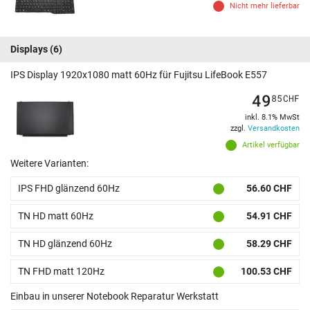
Nicht mehr lieferbar
Displays
(6)
IPS Display 1920x1080 matt 60Hz für Fujitsu LifeBook E557
49
85
CHF
inkl. 8.1% MwSt
zzgl.
Versandkosten
Artikel verfügbar
Weitere Varianten:
IPS FHD glänzend 60Hz
56.60 CHF
TN HD matt 60Hz
54.91 CHF
TN HD glänzend 60Hz
58.29 CHF
TN FHD matt 120Hz
100.53 CHF
Einbau in unserer Notebook Reparatur Werkstatt