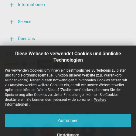
Informationen
Service
Über Uns
Unsere Versandarten
Diese Webseite verwendet Cookies und ähnliche
Technologien
Wir verwenden Cookies, um Ihnen ein bestmögliches Surferlebnis zu bieten
und für die ordnungsgemäße Funktion unserer Website (z.B. Warenkorb,
Unsere Zahlarten
Kundenkonto). Neben diesen notwendigen funktionalen Cookies setzen wir
zu Anaylsezwecken weitere Cookies ein, damit wir unsere Webseite weiter
optimieren können. Wenn Sie auf "Zustimmen" klicken, stimmen Sie der
Speicherung aller Cookies zu. Unter Einstellungen können Sie Cookies
deaktivieren. Sie können dem jederzeit widersprechen.
Weitere
Copyright ©
IPC-Computer Deutschland GmbH
Informationen
.
Alle Preise inkl. gesetzl. MwSt. zzgl. Versandkosten
Zustimmen
Einstellungen