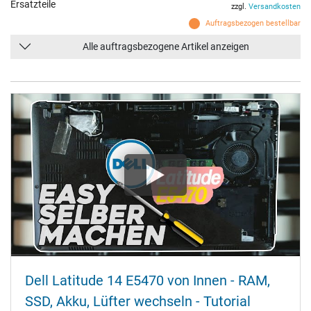
Ersatzteile
zzgl.
Versandkosten
Auftragsbezogen bestellbar
Alle auftragsbezogene Artikel anzeigen
Dell Latitude 14 E5470 von Innen - RAM,
SSD, Akku, Lüfter wechseln - Tutorial