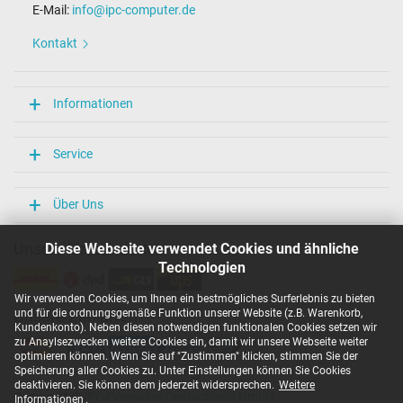
E-Mail:
info@ipc-computer.de
Kontakt
Informationen
Service
Über Uns
Unsere Versandarten
Diese Webseite verwendet Cookies und ähnliche
Technologien
Wir verwenden Cookies, um Ihnen ein bestmögliches Surferlebnis zu bieten
und für die ordnungsgemäße Funktion unserer Website (z.B. Warenkorb,
Unsere Zahlarten
Kundenkonto). Neben diesen notwendigen funktionalen Cookies setzen wir
zu Anaylsezwecken weitere Cookies ein, damit wir unsere Webseite weiter
optimieren können. Wenn Sie auf "Zustimmen" klicken, stimmen Sie der
Speicherung aller Cookies zu. Unter Einstellungen können Sie Cookies
deaktivieren. Sie können dem jederzeit widersprechen.
Weitere
Copyright ©
IPC-Computer Deutschland GmbH
Informationen
.