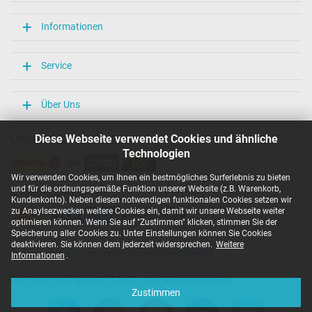
Weitere Daten
Informationen
Überlast-, kurzschluss- und überhitzungsgeschützt
Ja
Service
Prüfsiegel
CCC
CE
Über Uns
EAC
IRAM
Unsere Versandarten
Diese Webseite verwendet Cookies und ähnliche
N
Technologien
NOM NYCE
PCT
Wir verwenden Cookies, um Ihnen ein bestmögliches Surferlebnis zu bieten
PSE
und für die ordnungsgemäße Funktion unserer Website (z.B. Warenkorb,
Unsere Zahlarten
SEC
Kundenkonto). Neben diesen notwendigen funktionalen Cookies setzen wir
Singapore Safety Mark
zu Anaylsezwecken weitere Cookies ein, damit wir unsere Webseite weiter
TÜV Argentina Certificado
optimieren können. Wenn Sie auf "Zustimmen" klicken, stimmen Sie der
TÜV Geprüfte Sicherheit
Speicherung aller Cookies zu. Unter Einstellungen können Sie Cookies
UKCA
deaktivieren. Sie können dem jederzeit widersprechen.
Weitere
Copyright ©
IPC-Computer Deutschland GmbH
UL Listed
Informationen
.
Ukraine Safety
Alle Preise inkl. gesetzl. MwSt. zzgl. Versandkosten
Kategorisierung
Zustimmen