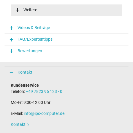
Eingangsspannung
100-240V / 50-60Hz
Weitere
Energieeffizienz
VI
Funktions-LED
Videos & Beiträge
Funktions-LED im Stecker
FAQ/Expertentipps
Notebook Stecker
Bewertungen
Steckertyp / -form
rund / 180° gerade
Steckerlänge (mm)
9,5 mm
Kontakt
Steckerdurchmesser außen / innen
4,5 mm / 2,9 mm
Kundenservice
Stift im Stecker
Telefon:
+49 7823 96 123 - 0
Ja
Länge Anschlusskabel (m) (ca.)
Mo-Fr: 9:00-12:00 Uhr
1.75 m
E-Mail:
info@ipc-computer.de
Maße
Kontakt
Länge / Breite / Höhe
106 mm / 47 mm / 29 mm