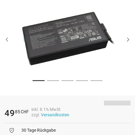
inkl. 8.1% MwSt
49
85
CHF
zzgl.
Versandkosten
30 Tage Rückgabe