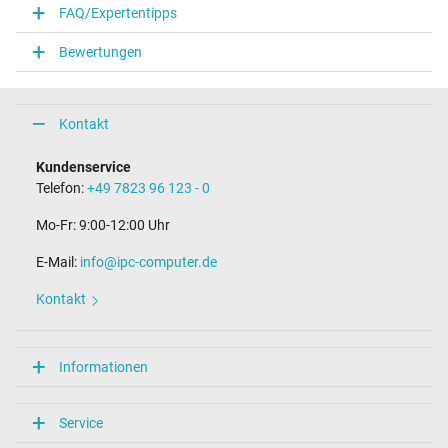
FAQ/Expertentipps
Steckertyp / -form
rund / 90° abgewinkelt
Bewertungen
Steckerlänge (mm)
10,0 mm
Steckerdurchmesser außen / innen
4,5 mm / 2,9 mm
Kontakt
Stift im Stecker
Ja
Kundenservice
Länge Anschlusskabel (m) (ca.)
Telefon:
+49 7823 96 123 - 0
1.75 m
Mo-Fr: 9:00-12:00 Uhr
Maße
E-Mail:
info@ipc-computer.de
Länge / Breite / Höhe
138 mm / 68 mm / 23 mm
Kontakt
Weitere Daten
Überlast-, kurzschluss- und überhitzungsgeschützt
Informationen
Ja
Prüfsiegel
CCC
Service
CE