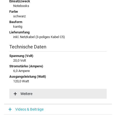
Einsatzzweck
Notebooks
Farbe
schwarz
Bauform
kantig
Lieferumfang
inkl. Netzkabel (3-poliges Kabel C5)
Technische Daten
Spannung (Volt)
20,0 Volt
Stromstärke (Ampere)
6,0 Ampere
Ausgangsleistung (Watt)
120,0 Watt
Eingangsspannung
100-240V / 50-60Hz
Weitere
Energieeffizienz
VI
Videos & Beiträge
Notebook Stecker