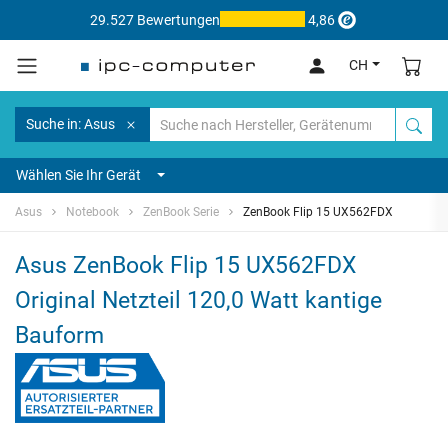
29.527 Bewertungen
4,86
CH
Suche in: Asus
Wählen Sie Ihr Gerät
Asus
Notebook
ZenBook Serie
ZenBook Flip 15 UX562FDX
Asus ZenBook Flip 15 UX562FDX
Original Netzteil 120,0 Watt kantige
Bauform