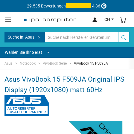
29.535 Bewertungen
4,86
CH
Suche in: Asus
Wählen Sie Ihr Gerät
Asus
Notebook
VivoBook Serie
VivoBook 15 F509JA
Asus VivoBook 15 F509JA Original IPS
Display (1920x1080) matt 60Hz