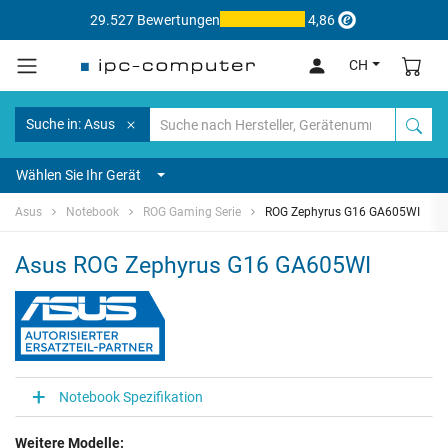
29.527 Bewertungen
4,86
CH
Suche in: Asus
Wählen Sie Ihr Gerät
Asus
Notebook
ROG Gaming Serie
ROG Zephyrus G16 GA605WI
Asus ROG Zephyrus G16 GA605WI
Notebook Spezifikation
Weitere Modelle: