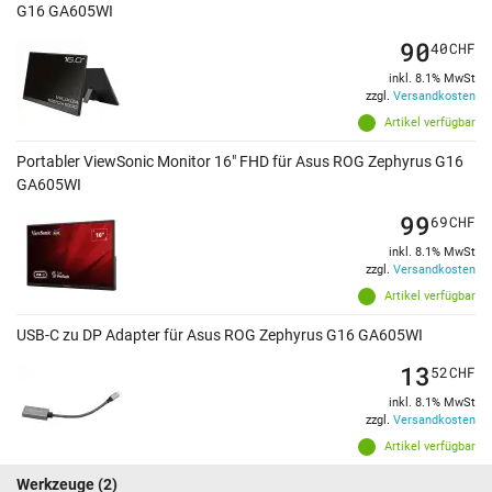
G16 GA605WI
90
40
CHF
inkl. 8.1% MwSt
zzgl.
Versandkosten
Artikel verfügbar
Portabler ViewSonic Monitor 16" FHD für Asus ROG Zephyrus G16
GA605WI
99
69
CHF
inkl. 8.1% MwSt
zzgl.
Versandkosten
Artikel verfügbar
USB-C zu DP Adapter für Asus ROG Zephyrus G16 GA605WI
13
52
CHF
inkl. 8.1% MwSt
zzgl.
Versandkosten
Artikel verfügbar
Werkzeuge
(2)