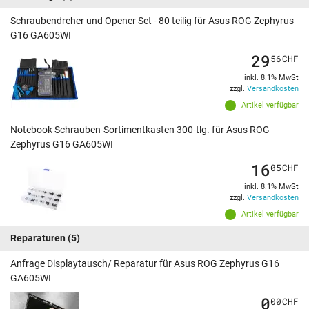
Schraubendreher und Opener Set - 80 teilig für Asus ROG Zephyrus
G16 GA605WI
29
56
CHF
inkl. 8.1% MwSt
zzgl.
Versandkosten
Artikel verfügbar
Notebook Schrauben-Sortimentkasten 300-tlg. für Asus ROG
Zephyrus G16 GA605WI
16
05
CHF
inkl. 8.1% MwSt
zzgl.
Versandkosten
Artikel verfügbar
Reparaturen
(5)
Anfrage Displaytausch/ Reparatur für Asus ROG Zephyrus G16
GA605WI
0
00
CHF