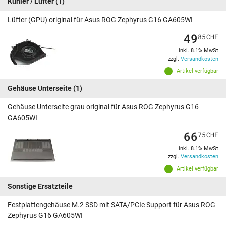
Kühler / Lüfter
(1)
Lüfter (GPU) original für Asus ROG Zephyrus G16 GA605WI
49
85
CHF
inkl. 8.1% MwSt
zzgl.
Versandkosten
Artikel verfügbar
Gehäuse Unterseite
(1)
Gehäuse Unterseite grau original für Asus ROG Zephyrus G16
GA605WI
66
75
CHF
inkl. 8.1% MwSt
zzgl.
Versandkosten
Artikel verfügbar
Sonstige Ersatzteile
Festplattengehäuse M.2 SSD mit SATA/PCIe Support für Asus ROG
Zephyrus G16 GA605WI