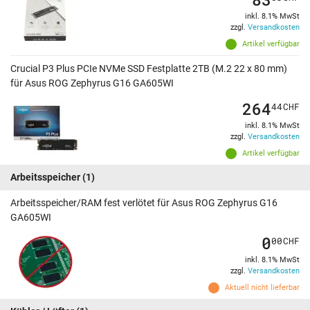
inkl. 8.1% MwSt
zzgl.
Versandkosten
Artikel verfügbar
Crucial P3 Plus PCIe NVMe SSD Festplatte 2TB (M.2 22 x 80 mm)
für Asus ROG Zephyrus G16 GA605WI
264
44
CHF
inkl. 8.1% MwSt
zzgl.
Versandkosten
Artikel verfügbar
Arbeitsspeicher
(1)
Arbeitsspeicher/RAM fest verlötet für Asus ROG Zephyrus G16
GA605WI
0
00
CHF
inkl. 8.1% MwSt
zzgl.
Versandkosten
Aktuell nicht lieferbar