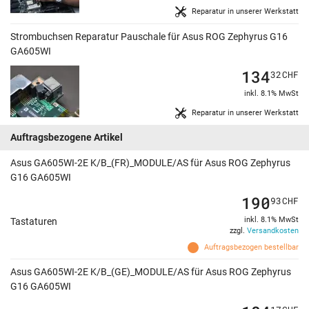
Reparatur in unserer Werkstatt
Strombuchsen Reparatur Pauschale für Asus ROG Zephyrus G16
GA605WI
134
32
CHF
inkl. 8.1% MwSt
Reparatur in unserer Werkstatt
Auftragsbezogene Artikel
Asus GA605WI-2E K/B_(FR)_MODULE/AS für Asus ROG Zephyrus
G16 GA605WI
190
93
CHF
inkl. 8.1% MwSt
Tastaturen
zzgl.
Versandkosten
Auftragsbezogen bestellbar
Asus GA605WI-2E K/B_(GE)_MODULE/AS für Asus ROG Zephyrus
G16 GA605WI