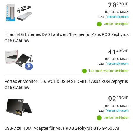
20
27
CHF
inkl. 8.1% MwSt
zzgl.
Versandkosten
Artikel verfügbar
Hitachi-LG Externes DVD Laufwerk/Brenner für Asus ROG Zephyrus
G16 GA605WI
41
40
CHF
inkl. 8.1% MwSt
zzgl.
Versandkosten
Nur noch wenige verfügbar
Portabler Monitor 15.6 WQHD USB-C/HDMI für Asus ROG Zephyrus
G16 GA605WI
92
09
CHF
inkl. 8.1% MwSt
zzgl.
Versandkosten
Artikel verfügbar
USB-C zu HDMI Adapter für Asus ROG Zephyrus G16 GA605WI