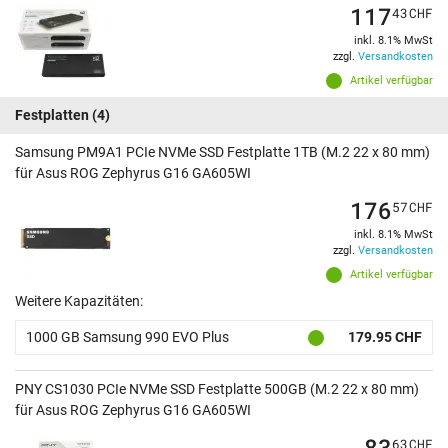
117
43
CHF
inkl. 8.1% MwSt
zzgl.
Versandkosten
Artikel verfügbar
Festplatten
(4)
Samsung PM9A1 PCIe NVMe SSD Festplatte 1TB (M.2 22 x 80 mm)
für Asus ROG Zephyrus G16 GA605WI
176
57
CHF
inkl. 8.1% MwSt
zzgl.
Versandkosten
Artikel verfügbar
Weitere Kapazitäten:
1000 GB Samsung 990 EVO Plus
179.95 CHF
PNY CS1030 PCIe NVMe SSD Festplatte 500GB (M.2 22 x 80 mm)
für Asus ROG Zephyrus G16 GA605WI
83
63
CHF