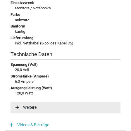
Einsatzzweck
Monitore / Notebooks
Farbe
schwarz
Bauform
kantig
Lieferumfang
inkl. Netzkabel (3-poliges Kabel C5)
Technische Daten
Spannung (Volt)
20,0 Volt
Stromstärke (Ampere)
6,0 Ampere
Ausgangsleistung (Watt)
120,0 Watt
Zusätzliche Ausgangsleistung
20V / 6A / 120,0W
Weitere
Eingangsspannung
100-240V / 50-60Hz
Energieeffizienz
Videos & Beiträge
VI