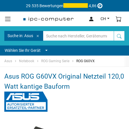
29.535 Bewertungen
4,86
CH
Suche in: Asus
Wählen Sie Ihr Gerät
Asus
Notebook
ROG Gaming Serie
ROG G60VX
Asus ROG G60VX Original Netzteil 120,0
Watt kantige Bauform