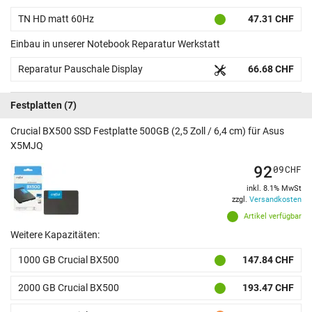
TN HD matt 60Hz
47.31 CHF
Einbau in unserer Notebook Reparatur Werkstatt
Reparatur Pauschale Display
66.68 CHF
Festplatten
(7)
Crucial BX500 SSD Festplatte 500GB (2,5 Zoll / 6,4 cm) für Asus
X5MJQ
92
09
CHF
inkl. 8.1% MwSt
zzgl.
Versandkosten
Artikel verfügbar
Weitere Kapazitäten:
1000 GB Crucial BX500
147.84 CHF
2000 GB Crucial BX500
193.47 CHF