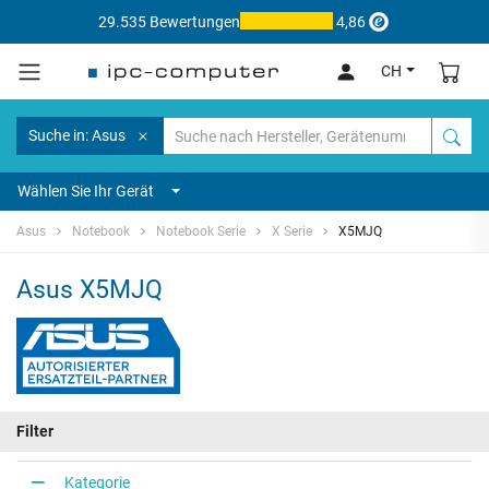
29.535 Bewertungen
4,86
CH
Suche in: Asus
Wählen Sie Ihr Gerät
Asus
Notebook
Notebook Serie
X Serie
X5MJQ
Asus X5MJQ
Filter
Kategorie