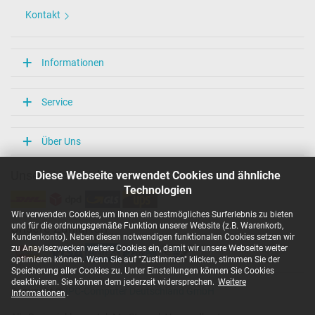
Kontakt
Informationen
Service
Über Uns
Diese Webseite verwendet Cookies und ähnliche
Unsere Versandarten
Technologien
Wir verwenden Cookies, um Ihnen ein bestmögliches Surferlebnis zu bieten
und für die ordnungsgemäße Funktion unserer Website (z.B. Warenkorb,
Unsere Zahlarten
Kundenkonto). Neben diesen notwendigen funktionalen Cookies setzen wir
zu Anaylsezwecken weitere Cookies ein, damit wir unsere Webseite weiter
optimieren können. Wenn Sie auf "Zustimmen" klicken, stimmen Sie der
Speicherung aller Cookies zu. Unter Einstellungen können Sie Cookies
deaktivieren. Sie können dem jederzeit widersprechen.
Weitere
Copyright ©
IPC-Computer Deutschland GmbH
Informationen
.