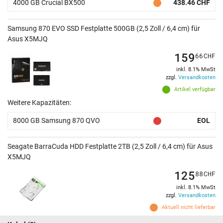
4000 GB Crucial BX500
438.46 CHF
Samsung 870 EVO SSD Festplatte 500GB (2,5 Zoll / 6,4 cm) für
Asus X5MJQ
159
66
CHF
inkl. 8.1% MwSt
zzgl.
Versandkosten
Artikel verfügbar
Weitere Kapazitäten:
8000 GB Samsung 870 QVO
EOL
Seagate BarraCuda HDD Festplatte 2TB (2,5 Zoll / 6,4 cm) für Asus
X5MJQ
125
88
CHF
inkl. 8.1% MwSt
zzgl.
Versandkosten
Aktuell nicht lieferbar