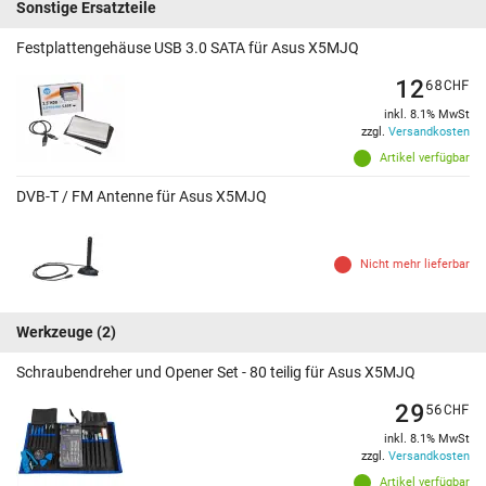
Sonstige Ersatzteile
Festplattengehäuse USB 3.0 SATA für Asus X5MJQ
12
68
CHF
inkl. 8.1% MwSt
zzgl.
Versandkosten
Artikel verfügbar
DVB-T / FM Antenne für Asus X5MJQ
Nicht mehr lieferbar
Werkzeuge
(2)
Schraubendreher und Opener Set - 80 teilig für Asus X5MJQ
29
56
CHF
inkl. 8.1% MwSt
zzgl.
Versandkosten
Artikel verfügbar