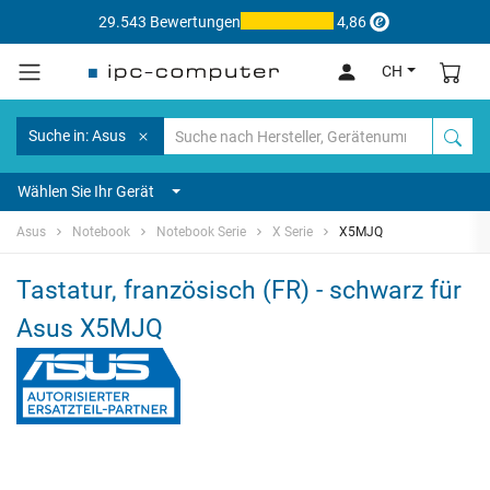
29.543 Bewertungen
4,86
CH
Suche in: Asus
Wählen Sie Ihr Gerät
Asus
Notebook
Notebook Serie
X Serie
X5MJQ
Tastatur, französisch (FR) - schwarz für
Asus X5MJQ