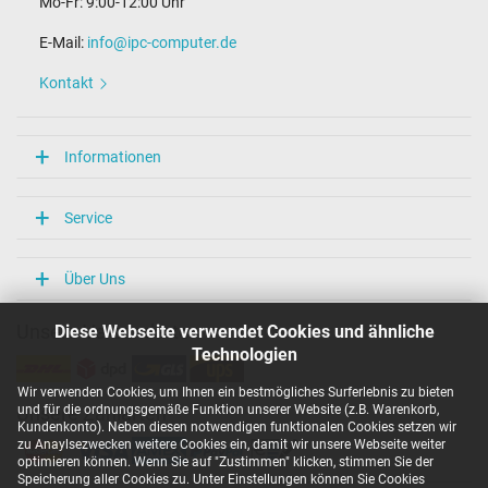
Mo-Fr: 9:00-12:00 Uhr
E-Mail:
info@ipc-computer.de
Kontakt
Informationen
Service
Über Uns
Diese Webseite verwendet Cookies und ähnliche
Unsere Versandarten
Technologien
Wir verwenden Cookies, um Ihnen ein bestmögliches Surferlebnis zu bieten
und für die ordnungsgemäße Funktion unserer Website (z.B. Warenkorb,
Unsere Zahlarten
Kundenkonto). Neben diesen notwendigen funktionalen Cookies setzen wir
zu Anaylsezwecken weitere Cookies ein, damit wir unsere Webseite weiter
optimieren können. Wenn Sie auf "Zustimmen" klicken, stimmen Sie der
Speicherung aller Cookies zu. Unter Einstellungen können Sie Cookies