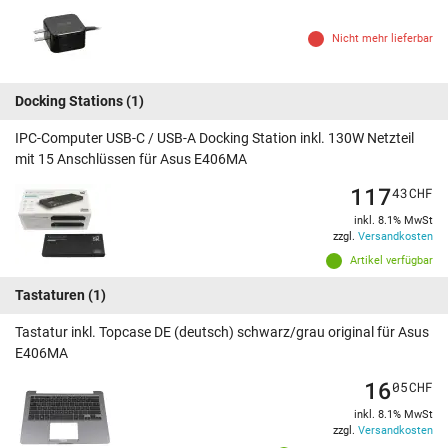
Nicht mehr lieferbar
Docking Stations
(1)
IPC-Computer USB-C / USB-A Docking Station inkl. 130W Netzteil
mit 15 Anschlüssen für Asus E406MA
117
43
CHF
inkl. 8.1% MwSt
zzgl.
Versandkosten
Artikel verfügbar
Tastaturen
(1)
Tastatur inkl. Topcase DE (deutsch) schwarz/grau original für Asus
E406MA
16
05
CHF
inkl. 8.1% MwSt
zzgl.
Versandkosten