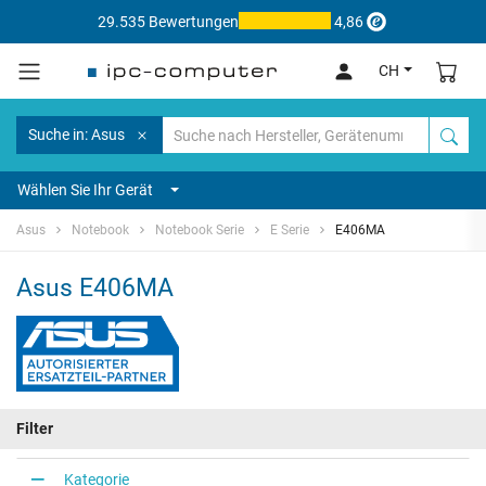
29.535 Bewertungen
4,86
CH
Suche in: Asus
Wählen Sie Ihr Gerät
Asus
Notebook
Notebook Serie
E Serie
E406MA
Asus E406MA
Filter
Kategorie