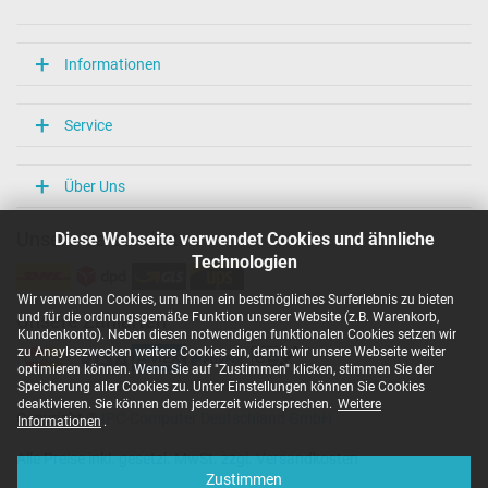
Informationen
Service
Über Uns
Diese Webseite verwendet Cookies und ähnliche
Unsere Versandarten
Technologien
Wir verwenden Cookies, um Ihnen ein bestmögliches Surferlebnis zu bieten
und für die ordnungsgemäße Funktion unserer Website (z.B. Warenkorb,
Unsere Zahlarten
Kundenkonto). Neben diesen notwendigen funktionalen Cookies setzen wir
zu Anaylsezwecken weitere Cookies ein, damit wir unsere Webseite weiter
optimieren können. Wenn Sie auf "Zustimmen" klicken, stimmen Sie der
Speicherung aller Cookies zu. Unter Einstellungen können Sie Cookies
deaktivieren. Sie können dem jederzeit widersprechen.
Weitere
Copyright ©
IPC-Computer Deutschland GmbH
Informationen
.
Alle Preise inkl. gesetzl. MwSt. zzgl. Versandkosten
Zustimmen