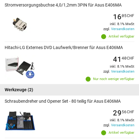
Stromversorgungsbuchse 4,0/1,2mm 3PIN für Asus E406MA
16
05
CHF
inkl. 8.1% MwSt
zzgl.
Versandkosten
Artikel verfügbar
Hitachi-LG Externes DVD Laufwerk/Brenner für Asus E406MA
41
40
CHF
inkl. 8.1% MwSt
zzgl.
Versandkosten
Nur noch wenige verfügbar
Werkzeuge
(2)
Schraubendreher und Opener Set - 80 teilig für Asus E406MA
29
56
CHF
inkl. 8.1% MwSt
zzgl.
Versandkosten
Artikel verfügbar