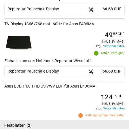
Reparatur Pauschale Display
66.68 CHF
TN Display 1366x768 matt 60Hz für Asus E406MA
49
85
CHF
inkl. 8.1% MwSt
zzgl.
Versandkosten
Artikel verfügbar
Einbau in unserer Notebook Reparatur Werkstatt
Reparatur Pauschale Display
66.68 CHF
Asus LCD 14.0' FHD US VWV EDP für Asus E406MA
124
19
CHF
inkl. 8.1% MwSt
zzgl.
Versandkosten
Auftragsbezogen bestellbar
Festplatten
(2)