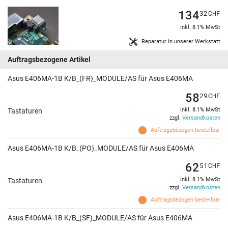
134
32
CHF
inkl. 8.1% MwSt
Reparatur in unserer Werkstatt
Auftragsbezogene Artikel
Asus E406MA-1B K/B_(FR)_MODULE/AS für Asus E406MA
58
29
CHF
inkl. 8.1% MwSt
Tastaturen
zzgl.
Versandkosten
Auftragsbezogen bestellbar
Asus E406MA-1B K/B_(PO)_MODULE/AS für Asus E406MA
62
51
CHF
inkl. 8.1% MwSt
Tastaturen
zzgl.
Versandkosten
Auftragsbezogen bestellbar
Asus E406MA-1B K/B_(SF)_MODULE/AS für Asus E406MA