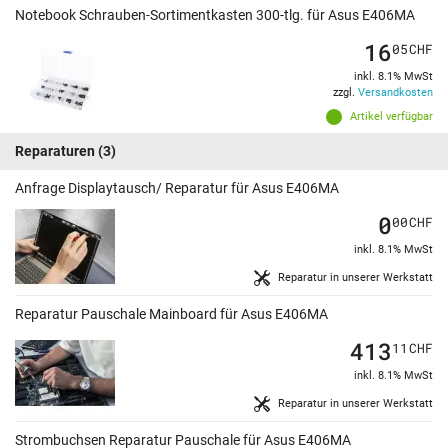
Notebook Schrauben-Sortimentkasten 300-tlg. für Asus E406MA
16
05
CHF
inkl. 8.1% MwSt
zzgl.
Versandkosten
Artikel verfügbar
Reparaturen
(3)
Anfrage Displaytausch/ Reparatur für Asus E406MA
0
00
CHF
inkl. 8.1% MwSt
Reparatur in unserer Werkstatt
Reparatur Pauschale Mainboard für Asus E406MA
413
11
CHF
inkl. 8.1% MwSt
Reparatur in unserer Werkstatt
Strombuchsen Reparatur Pauschale für Asus E406MA