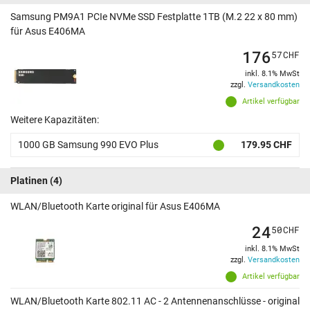
Samsung PM9A1 PCIe NVMe SSD Festplatte 1TB (M.2 22 x 80 mm)
für Asus E406MA
176
57
CHF
inkl. 8.1% MwSt
zzgl.
Versandkosten
Artikel verfügbar
Weitere Kapazitäten:
1000 GB Samsung 990 EVO Plus
179.95 CHF
Platinen
(4)
WLAN/Bluetooth Karte original für Asus E406MA
24
50
CHF
inkl. 8.1% MwSt
zzgl.
Versandkosten
Artikel verfügbar
WLAN/Bluetooth Karte 802.11 AC - 2 Antennenanschlüsse - original