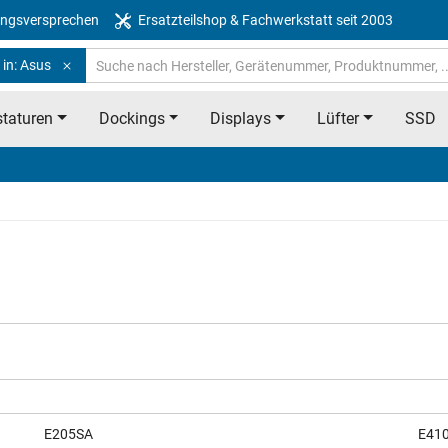
ngsversprechen
Ersatzteilshop & Fachwerkstatt seit 2003
 in: Asus
taturen
Dockings
Displays
Lüfter
SSD
E205SA
E41