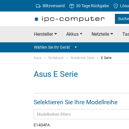
Blitzversand
30 Tage Rückgabe
Lösu
Suche
Hersteller
Akkus
Netzteile
Tas
Wählen Sie Ihr Gerät
Asus
Notebook
Notebook Serie
E Serie
Asus E Serie
Selektieren Sie Ihre Modellreihe
E1404FA