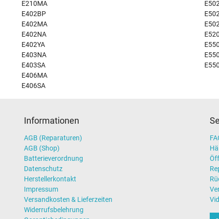
E210MA
E50
E402BP
E50
E402MA
E50
E402NA
E52
E402YA
E55
E403NA
E55
E403SA
E55
E406MA
E406SA
Informationen
Se
AGB (Reparaturen)
FAQ
AGB (Shop)
Hä
Batterieverordnung
Öff
Datenschutz
Re
Herstellerkontakt
Rü
Impressum
Ve
Versandkosten & Lieferzeiten
Vi
Widerrufsbelehrung