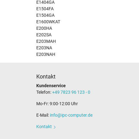
E1404GA
E1504FA
E1504GA
E1600WKAT
E200HA
E202SA
E203MAH
E203NA
E203NAH
Kontakt
Kundenservice
Telefon:
+49 7823 96 123 - 0
Mo-Fr: 9:00-12:00 Uhr
E-Mail:
info@ipc-computer.de
Kontakt