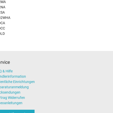
2MA
2NA
2SA
02WHA
0CA
0CC
0LD
rvice
 & Hilfe
ndlerinformation
entliche Einrichtungen
paraturanmeldung
cksendungen
rtrag Widerrufen
deoanleitungen