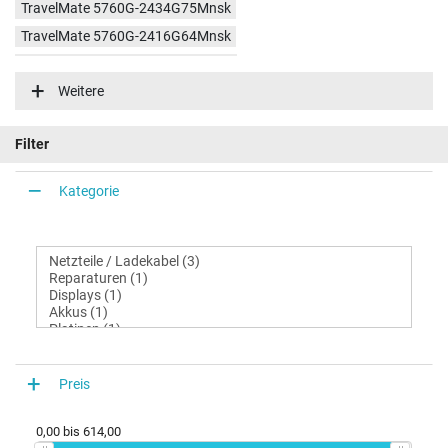
TravelMate 5760G-2434G75Mnsk
TravelMate 5760G-2416G64Mnsk
TravelMate 5760G-2414G64Mnbk
Weitere
TravelMate 5760G-2314G50Mnsk
TravelMate 5760G-2354G50Mnsk
Filter
TravelMate 5760G-2454G50Mnsk
TravelMate 5760G-2458G75Mnsk
Kategorie
TravelMate 5760G-2334G50Mnsk
TravelMate 5760G-2434G50Mnsk
TravelMate 5760G-2314G50Mnbk
Preis
0,00
bis
614,00