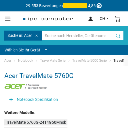
29.553 Bewertungen
4,86
CH
Suche in: Acer
Wählen Sie Ihr Gerät
Acer
Notebook
TravelMate Serie
TravelMate 5000 Serie
TravelMa
Acer TravelMate 5760G
Notebook Spezifikation
Weitere Modelle:
TravelMate 5760G-2414G50Mnsk