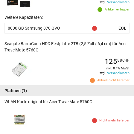
zzgl.
Versandkosten
Artikel verfügbar
Weitere Kapazitäten:
8000 GB Samsung 870 QVO
EOL
Seagate BarraCuda HDD Festplatte 2TB (2,5 Zoll / 6,4 cm) für Acer
TravelMate 5760G
125
88
CHF
inkl. 8.1% MwSt
zzgl.
Versandkosten
Aktuell nicht lieferbar
Platinen
(1)
WLAN Karte original für Acer TravelMate 5760G
Nicht mehr lieferbar