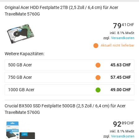
Original Acer HDD Festplatte 2TB (2,5 Zoll / 6,4 cm) für Acer
TravelMate 5760G
79
41
CHF
inkl. 8.1% MwSt
zzgl.
Versandkosten
Aktuell nicht lieferbar
Weitere Kapazitäten:
500 GB Acer
45.63 CHF
750 GB Acer
57.45 CHF
1000 GB Acer
49.00 CHF
Crucial BX500 SSD Festplatte 500GB (2,5 Zoll / 6,4 cm) für Acer
TravelMate 5760G
92
09
CHF
inkl. 8.1% MwSt
zzgl.
Versandkosten