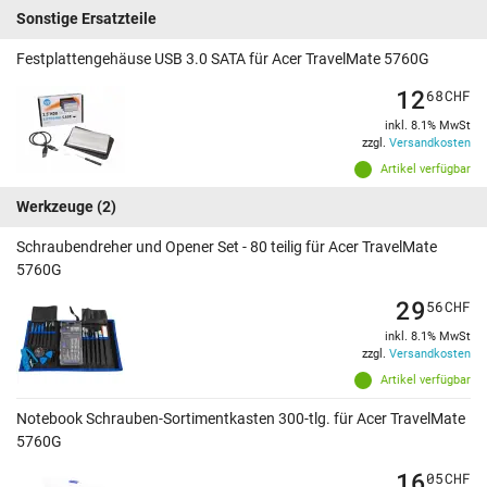
Sonstige Ersatzteile
Festplattengehäuse USB 3.0 SATA für Acer TravelMate 5760G
12
68
CHF
inkl. 8.1% MwSt
zzgl.
Versandkosten
Artikel verfügbar
Werkzeuge
(2)
Schraubendreher und Opener Set - 80 teilig für Acer TravelMate
5760G
29
56
CHF
inkl. 8.1% MwSt
zzgl.
Versandkosten
Artikel verfügbar
Notebook Schrauben-Sortimentkasten 300-tlg. für Acer TravelMate
5760G
16
05
CHF