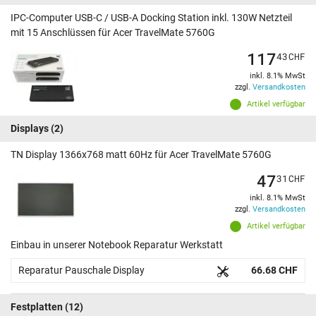
IPC-Computer USB-C / USB-A Docking Station inkl. 130W Netzteil
mit 15 Anschlüssen für Acer TravelMate 5760G
117
43
CHF
inkl. 8.1% MwSt
zzgl.
Versandkosten
Artikel verfügbar
Displays
(2)
TN Display 1366x768 matt 60Hz für Acer TravelMate 5760G
47
31
CHF
inkl. 8.1% MwSt
zzgl.
Versandkosten
Artikel verfügbar
Einbau in unserer Notebook Reparatur Werkstatt
Reparatur Pauschale Display
66.68 CHF
Festplatten
(12)