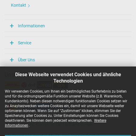
Kontakt
Informationen
Service
Über Uns
Diese Webseite verwendet Cookies und ähnliche
Unsere Versandarten
Technologien
Wir verwenden Cookies, um Ihnen ein bestmögliches Surferlebnis zu bieten
und für die ordnungsgemäße Funktion unserer Website (z.B. Warenkorb,
Unsere Zahlarten
Kundenkonto). Neben diesen notwendigen funktionalen Cookies setzen wir
zu Anaylsezwecken weitere Cookies ein, damit wir unsere Webseite weiter
optimieren können. Wenn Sie auf "Zustimmen" klicken, stimmen Sie der
Speicherung aller Cookies zu. Unter Einstellungen können Sie Cookies
deaktivieren. Sie können dem jederzeit widersprechen.
Weitere
Copyright ©
IPC-Computer Deutschland GmbH
Informationen
.
Alle Preise inkl. gesetzl. MwSt. zzgl. Versandkosten