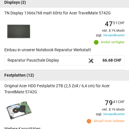
Displays
(2)
TN Display 1366x768 matt 60Hz für Acer TravelMate 5742G
47
31
CHF
inkl. 8.1% MwSt
zzgl.
Versandkosten
Artikel verfügbar
Einbau in unserer Notebook Reparatur Werkstatt
Reparatur Pauschale Display
66.68 CHF
Festplatten
(12)
Original Acer HDD Festplatte 2TB (2,5 Zoll / 6,4 cm) für Acer
TravelMate 5742G
79
41
CHF
inkl. 8.1% MwSt
zzgl.
Versandkosten
Aktuell nicht lieferbar
Weitere Kapazitäten: