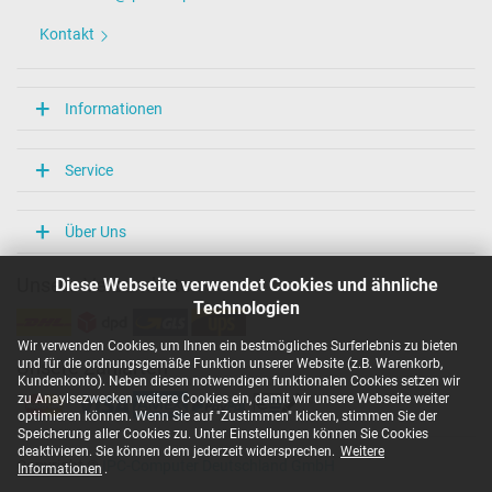
Kontakt
Informationen
Service
Über Uns
Diese Webseite verwendet Cookies und ähnliche
Unsere Versandarten
Technologien
Wir verwenden Cookies, um Ihnen ein bestmögliches Surferlebnis zu bieten
und für die ordnungsgemäße Funktion unserer Website (z.B. Warenkorb,
Unsere Zahlarten
Kundenkonto). Neben diesen notwendigen funktionalen Cookies setzen wir
zu Anaylsezwecken weitere Cookies ein, damit wir unsere Webseite weiter
optimieren können. Wenn Sie auf "Zustimmen" klicken, stimmen Sie der
Speicherung aller Cookies zu. Unter Einstellungen können Sie Cookies
deaktivieren. Sie können dem jederzeit widersprechen.
Weitere
Copyright ©
IPC-Computer Deutschland GmbH
Informationen
.