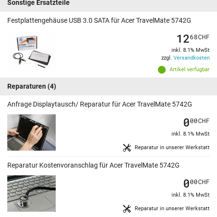
Sonstige Ersatzteile
Festplattengehäuse USB 3.0 SATA für Acer TravelMate 5742G
12
68
CHF
inkl. 8.1% MwSt
zzgl.
Versandkosten
Artikel verfügbar
Reparaturen
(4)
Anfrage Displaytausch/ Reparatur für Acer TravelMate 5742G
0
00
CHF
inkl. 8.1% MwSt
Reparatur in unserer Werkstatt
Reparatur Kostenvoranschlag für Acer TravelMate 5742G
0
00
CHF
inkl. 8.1% MwSt
Reparatur in unserer Werkstatt