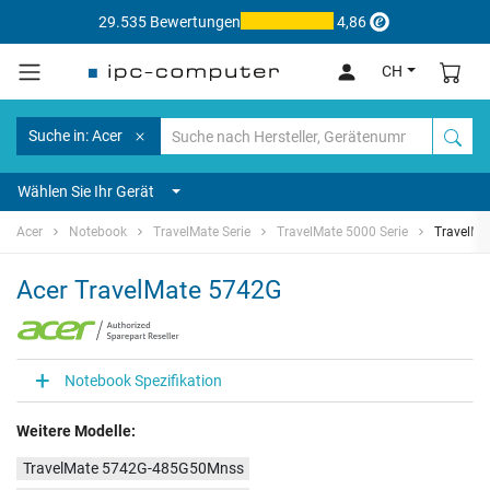
29.535 Bewertungen
4,86
CH
Suche in: Acer
Wählen Sie Ihr Gerät
Acer
Notebook
TravelMate Serie
TravelMate 5000 Serie
TravelMa
Acer TravelMate 5742G
Notebook Spezifikation
Weitere Modelle:
TravelMate 5742G-485G50Mnss