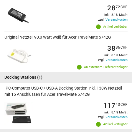
28
72
CHF
inkl. 8.1% MwSt
zzgl.
Versandkosten
Artikel verfügbar
Original Netzteil 90,0 Watt weiß für Acer TravelMate 5742G
38
86
CHF
inkl. 8.1% MwSt
zzgl.
Versandkosten
Ab externem Lieferantenlager
Docking Stations
(1)
IPC-Computer USB-C / USB-A Docking Station inkl. 130W Netzteil
mit 15 Anschlüssen für Acer TravelMate 5742G
117
43
CHF
inkl. 8.1% MwSt
zzgl.
Versandkosten
Artikel verfügbar