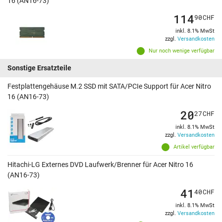
16 (AN16-73)
114
90
CHF
inkl. 8.1% MwSt
zzgl.
Versandkosten
Nur noch wenige verfügbar
Sonstige Ersatzteile
Festplattengehäuse M.2 SSD mit SATA/PCIe Support für Acer Nitro
16 (AN16-73)
20
27
CHF
inkl. 8.1% MwSt
zzgl.
Versandkosten
Artikel verfügbar
Hitachi-LG Externes DVD Laufwerk/Brenner für Acer Nitro 16
(AN16-73)
41
40
CHF
inkl. 8.1% MwSt
zzgl.
Versandkosten