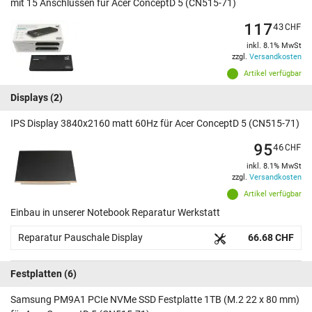
mit 15 Anschlüssen für Acer ConceptD 5 (CN515-71)
117
43
CHF
inkl. 8.1% MwSt
zzgl.
Versandkosten
Artikel verfügbar
Displays
(2)
IPS Display 3840x2160 matt 60Hz für Acer ConceptD 5 (CN515-71)
95
46
CHF
inkl. 8.1% MwSt
zzgl.
Versandkosten
Artikel verfügbar
Einbau in unserer Notebook Reparatur Werkstatt
Reparatur Pauschale Display
66.68 CHF
Festplatten
(6)
Samsung PM9A1 PCIe NVMe SSD Festplatte 1TB (M.2 22 x 80 mm)