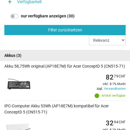
Verfügbarkeit
nur verfügbare anzeigen (30)
Filter zurücksetzen
Akkus
(3)
Akku 58,75Wh original (AP18E7M) für Acer ConceptD 5 (CN515-71)
82
79
CHF
inkl. 8.1% MwSt
zzgl.
Versandkosten
Artikel verfügbar
IPC-Computer Akku 53Wh (AP18E7M) kompatibel für Acer
ConceptD 5 (CN515-71)
32
94
CHF
inkl. 8.1% MwSt