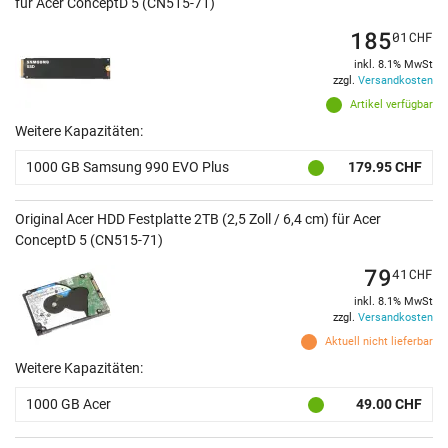
für Acer ConceptD 5 (CN515-71)
185
01
CHF
inkl. 8.1% MwSt
zzgl.
Versandkosten
Artikel verfügbar
Weitere Kapazitäten:
1000 GB Samsung 990 EVO Plus
179.95 CHF
Original Acer HDD Festplatte 2TB (2,5 Zoll / 6,4 cm) für Acer
ConceptD 5 (CN515-71)
79
41
CHF
inkl. 8.1% MwSt
zzgl.
Versandkosten
Aktuell nicht lieferbar
Weitere Kapazitäten:
1000 GB Acer
49.00 CHF