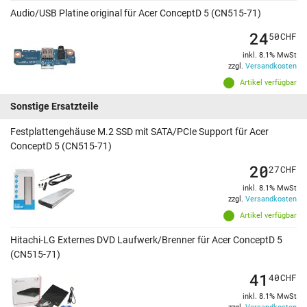
Audio/USB Platine original für Acer ConceptD 5 (CN515-71)
24
50
CHF
inkl. 8.1% MwSt
zzgl.
Versandkosten
Artikel verfügbar
Sonstige Ersatzteile
Festplattengehäuse M.2 SSD mit SATA/PCIe Support für Acer
ConceptD 5 (CN515-71)
20
27
CHF
inkl. 8.1% MwSt
zzgl.
Versandkosten
Artikel verfügbar
Hitachi-LG Externes DVD Laufwerk/Brenner für Acer ConceptD 5
(CN515-71)
41
40
CHF
inkl. 8.1% MwSt