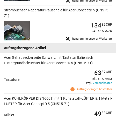
Reparatur in unserer Werkstatt
Strombuchsen Reparatur Pauschale für Acer ConceptD 5 (CN515-
71)
134
32
CHF
inkl. 8.1% MwSt
Reparatur in unserer Werkstatt
Auftragsbezogene Artikel
Acer Gehäuseoberseite Schwarz mit Tastatur Italienisch
Hintergrundbeleuchtet für Acer ConceptD 5 (CN515-71)
63
37
CHF
inkl. 8.1% MwSt
Tastaturen
zzgl.
Versandkosten
Auftragsbezogen bestellbar
Acer KÜHLKÖRPER DIS 1660TI mit 1 Kunststoff-LÜFTER & 1 Metall-
LÜFTER für Acer ConceptD 5 (CN515-71)
49
00
CHF
Kühler