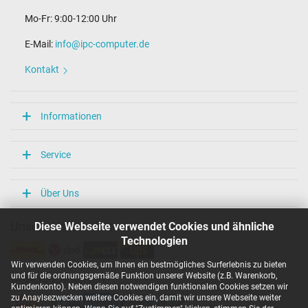
Mo-Fr: 9:00-12:00 Uhr
E-Mail:
info@ipc-computer.de
Kontakt
Informationen
Service
Über Uns
Diese Webseite verwendet Cookies und ähnliche
Unsere Versandarten
Technologien
Wir verwenden Cookies, um Ihnen ein bestmögliches Surferlebnis zu bieten
und für die ordnungsgemäße Funktion unserer Website (z.B. Warenkorb,
Unsere Zahlarten
Kundenkonto). Neben diesen notwendigen funktionalen Cookies setzen wir
zu Anaylsezwecken weitere Cookies ein, damit wir unsere Webseite weiter