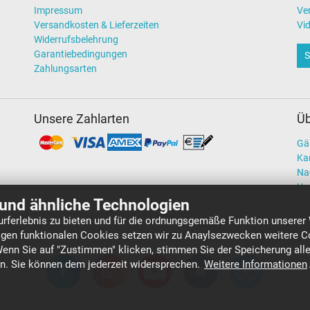
Impressum
Ve
Versandkosten & Lieferzeiten
Vi
Widerrufsbelehrung
Garantiebedingungen
S
Zahlungsarten
Unsere Zahlarten
Üb
Gä
Kar
Na
Un
und ähnliche Technologien
rferlebnis zu bieten und für die ordnungsgemäße Funktion unserer
gen funktionalen Cookies setzen wir zu Anaylsezwecken weitere Co
Wenn Sie auf "Zustimmen" klicken, stimmen Sie der Speicherung all
en. Sie können dem jederzeit widersprechen.
Weitere Informationen