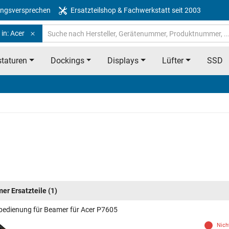
ngsversprechen
Ersatzteilshop & Fachwerkstatt seit 2003
in: Acer
taturen
Dockings
Displays
Lüfter
SSD
er Ersatzteile
(1)
bedienung für Beamer für Acer P7605
Nich