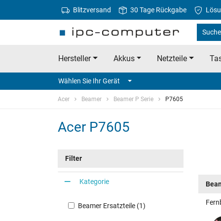
Blitzversand
30 Tage Rückgabe
Lösu
Suche 
Hersteller
Akkus
Netzteile
Tas
Wählen Sie Ihr Gerät
Acer
Beamer
Beamer P Serie
P7605
Acer P7605
Filter
Kategorie
Beam
Fern
Beamer Ersatzteile (1)