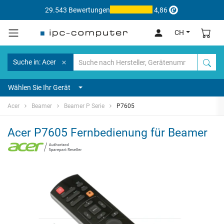
29.543 Bewertungen
4,86
CH
Suche in: Acer
Wählen Sie Ihr Gerät
Acer
Beamer
Beamer P Serie
P7605
Acer P7605 Fernbedienung für Beamer