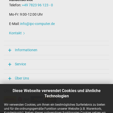
Telefon:
+49 7823 96 123 - 0
Mo-Fr: 9:00-12:00 Uhr
E-Mail:
info@ipc-computer.de
Kontakt
Informationen
Service
Über Uns
Unsere Versandarten
Diese Webseite verwendet Cookies und ähnliche
Technologien
Wir verwenden Cookies, um Ihnen ein bestmögliches Surferlebnis zu bieten
und für die ordnungsgemäße Funktion unserer Website (z.B. Warenkorb,
Unsere Zahlarten
Kundenkonto). Neben diesen notwendigen funktionalen Cookies setzen wir