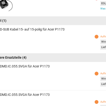
EOL 
Was 
l
(1)
 D-SUB Kabel 15- auf 15-polig für Acer P1173
Auft
Wird
Lief
ere Ersatzteile
(4)
 DMD.IC.055.SVGA für Acer P1173
Auft
Wird
Lief
 DMD.IC.055.SVGA für Acer P1173
Auft