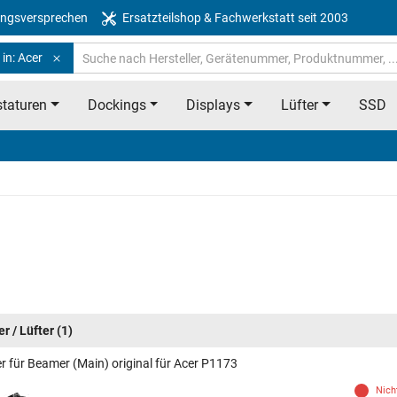
ngsversprechen
Ersatzteilshop & Fachwerkstatt seit 2003
in: Acer
taturen
Dockings
Displays
Lüfter
SSD
r / Lüfter
(1)
er für Beamer (Main) original für Acer P1173
Nich