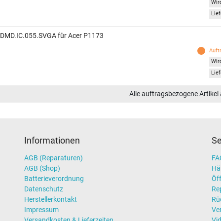
Wird
Lief
 DMD.IC.055.SVGA für Acer P1173
Auft
Wird
Lief
Alle auftragsbezogene Artikel
Informationen
Se
AGB (Reparaturen)
FAQ
AGB (Shop)
Hä
Batterieverordnung
Öff
Datenschutz
Re
Herstellerkontakt
Rü
Impressum
Ve
Versandkosten & Lieferzeiten
Vi