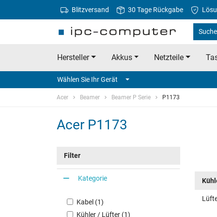
Blitzversand
30 Tage Rückgabe
Lösu
Suche 
Hersteller
Akkus
Netzteile
Tas
Wählen Sie Ihr Gerät
Acer
Beamer
Beamer P Serie
P1173
Acer P1173
Filter
Kategorie
Kühle
Lüft
Kabel (1)
Kühler / Lüfter (1)