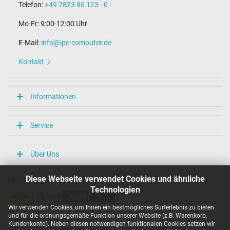
Telefon:
+49 7823 96 123 - 0
Mo-Fr: 9:00-12:00 Uhr
E-Mail:
info@ipc-computer.de
Kontakt
Informationen
Service
Über Uns
Diese Webseite verwendet Cookies und ähnliche
Unsere Versandarten
Technologien
Wir verwenden Cookies, um Ihnen ein bestmögliches Surferlebnis zu bieten
und für die ordnungsgemäße Funktion unserer Website (z.B. Warenkorb,
Unsere Zahlarten
Kundenkonto). Neben diesen notwendigen funktionalen Cookies setzen wir