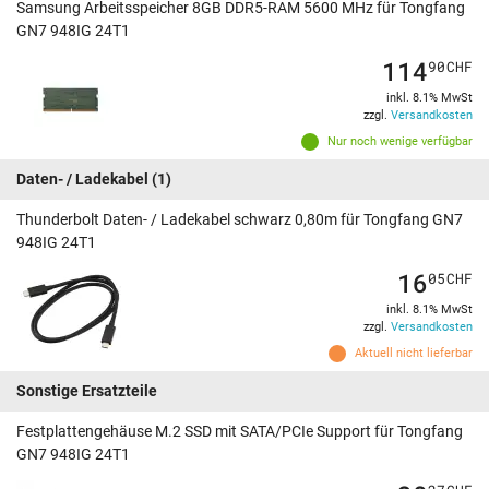
Samsung Arbeitsspeicher 8GB DDR5-RAM 5600 MHz für Tongfang
GN7 948IG 24T1
114
90
CHF
inkl. 8.1% MwSt
zzgl.
Versandkosten
Nur noch wenige verfügbar
Daten- / Ladekabel
(1)
Thunderbolt Daten- / Ladekabel schwarz 0,80m für Tongfang GN7
948IG 24T1
16
05
CHF
inkl. 8.1% MwSt
zzgl.
Versandkosten
Aktuell nicht lieferbar
Sonstige Ersatzteile
Festplattengehäuse M.2 SSD mit SATA/PCIe Support für Tongfang
GN7 948IG 24T1