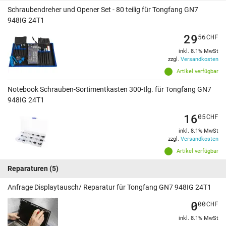
Schraubendreher und Opener Set - 80 teilig für Tongfang GN7
948IG 24T1
29
56
CHF
inkl. 8.1% MwSt
zzgl.
Versandkosten
Artikel verfügbar
Notebook Schrauben-Sortimentkasten 300-tlg. für Tongfang GN7
948IG 24T1
16
05
CHF
inkl. 8.1% MwSt
zzgl.
Versandkosten
Artikel verfügbar
Reparaturen
(5)
Anfrage Displaytausch/ Reparatur für Tongfang GN7 948IG 24T1
0
00
CHF
inkl. 8.1% MwSt