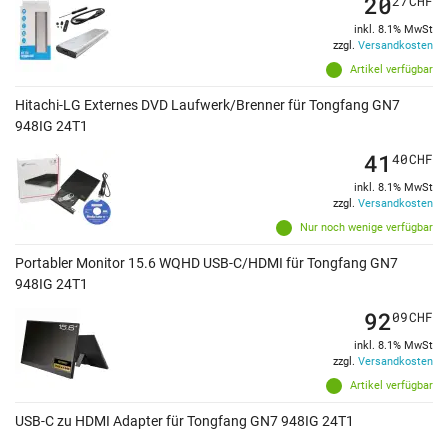
20
27
CHF
inkl. 8.1% MwSt
zzgl.
Versandkosten
Artikel verfügbar
Hitachi-LG Externes DVD Laufwerk/Brenner für Tongfang GN7
948IG 24T1
41
40
CHF
inkl. 8.1% MwSt
zzgl.
Versandkosten
Nur noch wenige verfügbar
Portabler Monitor 15.6 WQHD USB-C/HDMI für Tongfang GN7
948IG 24T1
92
09
CHF
inkl. 8.1% MwSt
zzgl.
Versandkosten
Artikel verfügbar
USB-C zu HDMI Adapter für Tongfang GN7 948IG 24T1