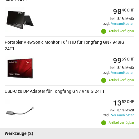
90
40
CHF
inkl. 8.1% MwSt
zzgl.
Versandkosten
Artikel verfügbar
Portabler ViewSonic Monitor 16" FHD für Tongfang GN7 948IG
24T1
99
69
CHF
inkl. 8.1% MwSt
zzgl.
Versandkosten
Artikel verfügbar
USB-C zu DP Adapter für Tongfang GN7 948IG 24T1
13
52
CHF
inkl. 8.1% MwSt
zzgl.
Versandkosten
Artikel verfügbar
Werkzeuge
(2)