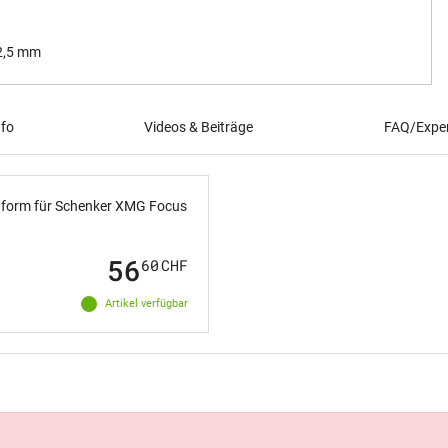
 2,5 mm
nfo
Videos & Beiträge
FAQ/Exper
auform für Schenker XMG Focus
56
60
CHF
Artikel verfügbar