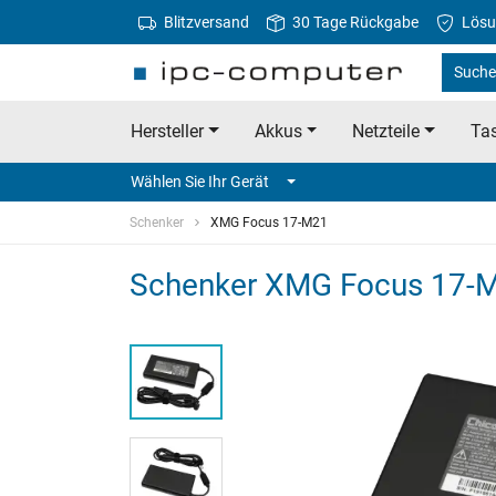
Blitzversand
30 Tage Rückgabe
Lösu
Suche
Hersteller
Akkus
Netzteile
Tas
Wählen Sie Ihr Gerät
Schenker
XMG Focus 17-M21
Schenker XMG Focus 17-M2