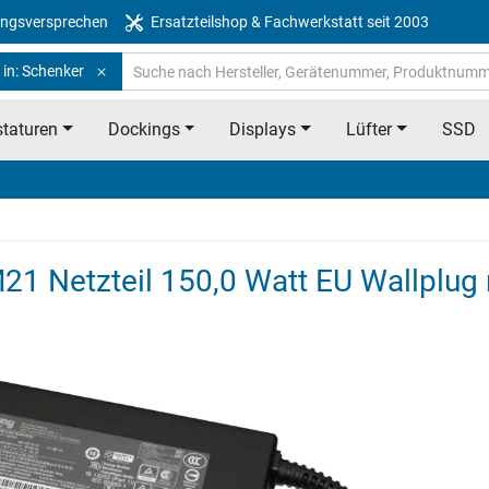
ngsversprechen
Ersatzteilshop & Fachwerkstatt seit 2003
 in: Schenker
taturen
Dockings
Displays
Lüfter
SSD
1 Netzteil 150,0 Watt EU Wallplug