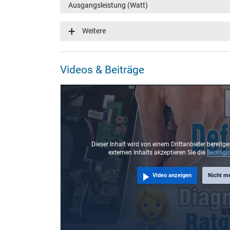
Ausgangsleistung (Watt)
Eingangsspannung
Weitere
Energieeffizienz
Notebook Stecker
Videos & Beiträge
Steckertyp / -form
Steckerlänge (mm)
Steckerdurchmesser außen / innen
Stift im Stecker
Länge Anschlusskabel (m) (ca.)
Dieser Inhalt wird von einem Drittanbieter bereitge
externen Inhalts akzeptieren Sie die
Beding
Maße
Video anzeigen
Nicht m
Länge / Breite / Höhe
Weitere Daten