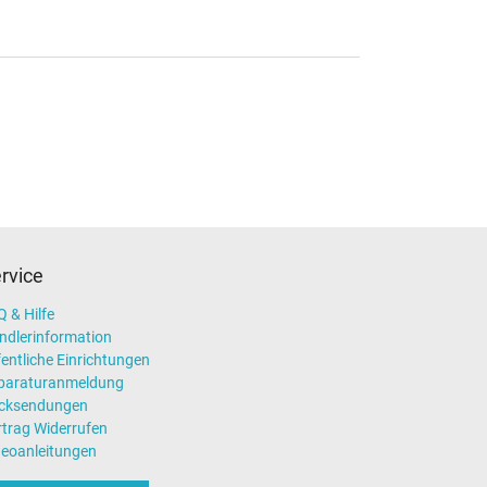
rvice
 & Hilfe
ndlerinformation
entliche Einrichtungen
paraturanmeldung
cksendungen
rtrag Widerrufen
deoanleitungen