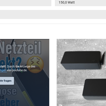
150,0 Watt
100-240V / 50-60Hz
VI
rund / 90° abgewinkelt
10,0 mm
5,5 mm / 2,5 mm
Nein
175.00 m
stellt. Durch die Anzeige des
ungen
von youtube.de.
ehr fragen
135 mm / 65 mm / 25 mm