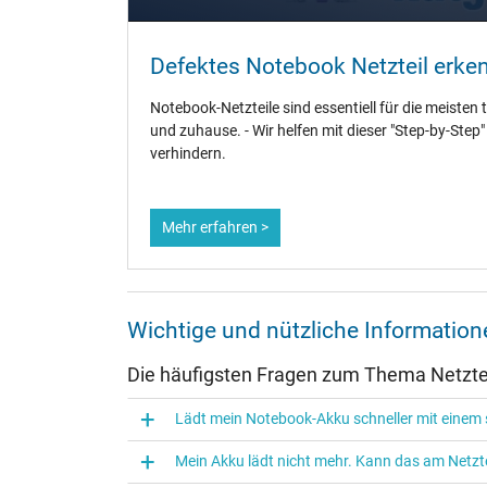
Überlast-, kurzschluss- und überhitzungsgeschützt
Prüfsiegel
Defektes Notebook Netzteil erke
Notebook-Netzteile sind essentiell für die meisten 
und zuhause. - Wir helfen mit dieser "Step-by-Step
verhindern.
Mehr erfahren >
Wichtige und nützliche Informatio
Kategorisierung
Die häufigsten Fragen zum Thema Netztei
Kategorie
Lädt mein Notebook-Akku schneller mit einem s
Verwendung
Mein Akku lädt nicht mehr. Kann das am Netzte