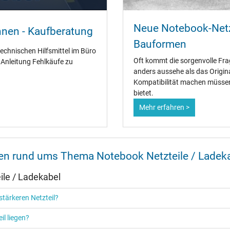
Ja
CCC
Neue Notebook-Netz
CE
nnen - Kaufberatung
EAC
Bauformen
NOM NYCE
technischen Hilfsmittel im Büro
SEC
Oft kommt die sorgenvolle Fra
" Anleitung Fehlkäufe zu
Singapore Safety Mark
anders aussehe als das Origin
TÜV Argentina Certificado
Kompatibilität machen müssen 
TÜV Geprüfte Sicherheit
bietet.
UKCA
Mehr erfahren >
UL Listed
UL Nachhaltigkeit
Ukraine Safety
nen rund ums Thema Notebook Netzteile / Ladek
le / Ladekabel
Netzteil
tärkeren Netzteil?
Notebook / Laptop
il liegen?