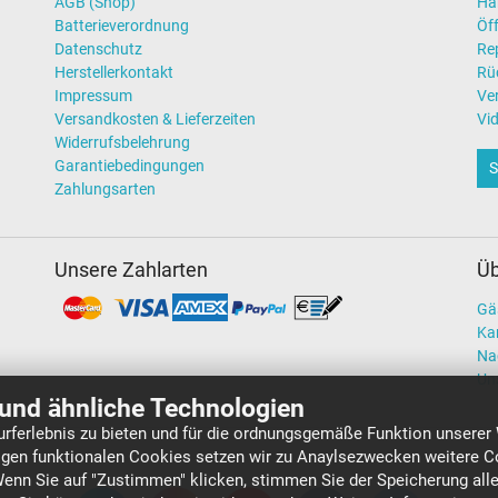
AGB (Shop)
Hä
Batterieverordnung
Öff
Datenschutz
Re
Herstellerkontakt
Rü
Impressum
Ve
Versandkosten & Lieferzeiten
Vi
Widerrufsbelehrung
Garantiebedingungen
S
Zahlungsarten
Unsere Zahlarten
Üb
Gä
Kar
Na
Un
und ähnliche Technologien
rferlebnis zu bieten und für die ordnungsgemäße Funktion unserer
gen funktionalen Cookies setzen wir zu Anaylsezwecken weitere Co
Wenn Sie auf "Zustimmen" klicken, stimmen Sie der Speicherung all