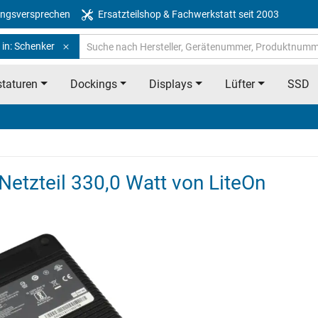
ngsversprechen
Ersatzteilshop & Fachwerkstatt seit 2003
 in: Schenker
taturen
Dockings
Displays
Lüfter
SSD
etzteil 330,0 Watt von LiteOn