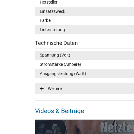
Hersteller
Einsatzzweck
Farbe
Lieferumfang
Technische Daten
Spannung (Volt)
Stromstärke (Ampere)
Ausgangsleistung (Watt)
Eingangsspannung
Weitere
Energieeffizienz
Funktions-LED
Videos & Beiträge
Notebook Stecker
Steckertyp / -form