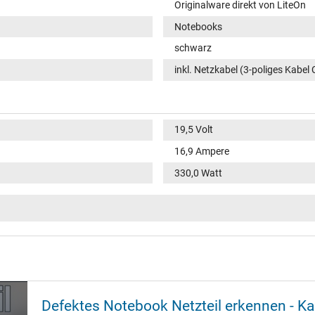
Originalware direkt von LiteOn
Notebooks
schwarz
inkl. Netzkabel (3-poliges Kabel 
19,5 Volt
16,9 Ampere
330,0 Watt
100-240V / 50-60Hz
VI
Funktions-LED im Gehäuse
rund 4-polig / 180° gerade
Defektes Notebook Netzteil erkennen - K