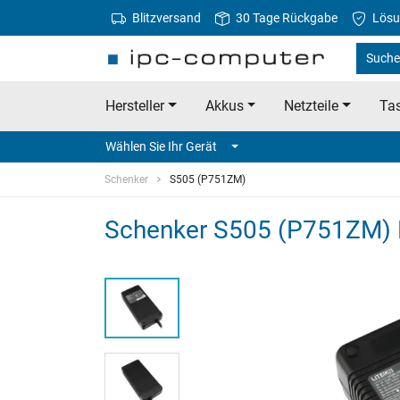
Blitzversand
30 Tage Rückgabe
Lösu
Suche
Hersteller
Akkus
Netzteile
Tas
Wählen Sie Ihr Gerät
Schenker
S505 (P751ZM)
Schenker S505 (P751ZM) N