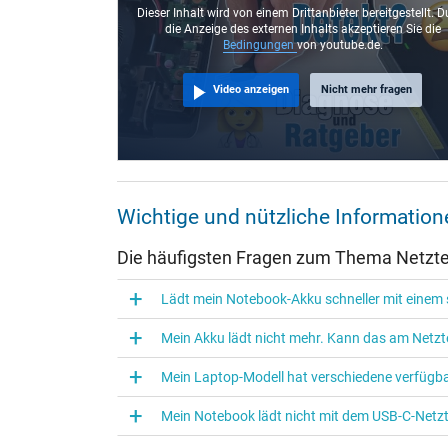
Steckerlänge (mm)
Dieser Inhalt wird von einem Drittanbieter bereitgestellt. D
die Anzeige des externen Inhalts akzeptieren Sie die
Steckerdurchmesser außen / innen
Bedingungen
von youtube.de.
Stift im Stecker
Video anzeigen
Nicht mehr fragen
Länge Anschlusskabel (m) (ca.)
Maße
Länge / Breite / Höhe
Wichtige und nützliche Informatio
Weitere Daten
Die häufigsten Fragen zum Thema Netztei
Überlast-, kurzschluss- und überhitzungsgeschützt
Lädt mein Notebook-Akku schneller mit einem s
Prüfsiegel
Mein Akku lädt nicht mehr. Kann das am Netzte
Mein Laptop-Modell hat verschiedene verfügba
Mein Notebook lädt nicht mit dem USB-C-Netzte
Kategorisierung