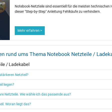
6,5 mm
urch
Notebook-Netzteile sind essentiell für die meisten technischen H
10,0 mm / 1,0 mm
dieser "Step-by-Step" Anleitung Fehlkäufe zu verhindern.
Nein
1.15 m
Mehr erfahren >
200 mm / 100 mm / 44 mm
nen rund ums Thema Notebook Netzteile / Ladek
le / Ladekabel
Ja
tärkeren Netzteil?
CE
N
il liegen?
UL Listed
re Netzteile. Wie wähle ich das passende aus?
il. Woran liegt das?