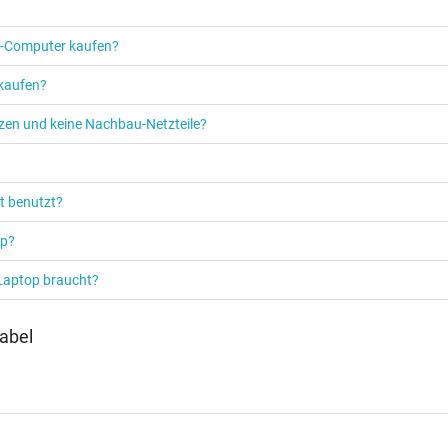
Netzteil
Notebook / Laptop
PC‑Computer kaufen?
 kaufen?
etzen und keine Nachbau-Netzteile?
t benutzt?
op?
 Laptop braucht?
abel