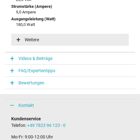
Stromstärke (Ampere)
9,0 Ampere
Ausgangsleistung (Watt)
180,0 Watt
Eingangsspannung
100-240V / 50-60Hz
Weitere
Energieeffizienz
VI
Videos & Beiträge
Notebook Stecker
FAQ/Expertentipps
Steckertyp / -form
rund / 90° abgewinkelt
Bewertungen
Steckerlänge (mm)
11,0 mm
Steckerdurchmesser außen / innen
5,5 mm / 2,5 mm
Kontakt
Stift im Stecker
Nein
Kundenservice
Länge Anschlusskabel (m) (ca.)
Telefon:
+49 7823 96 123 - 0
1.75 m
Mo-Fr: 9:00-12:00 Uhr