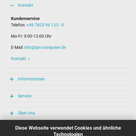
Weitere Daten
Kontakt
Überlast-, kurzschluss- und überhitzungsgeschützt
Ja
Kundenservice
Prüfsiegel
Telefon:
+49 7823 96 123 - 0
CE
N
Mo-Fr: 9:00-12:00 Uhr
UL Listed
E-Mail:
info@ipc-computer.de
Kategorisierung
Kontakt
Kategorie
Netzteil
Verwendung
Informationen
Notebook / Laptop
Service
Über Uns
Unsere Versandarten
Diese Webseite verwendet Cookies und ähnliche
Technologien