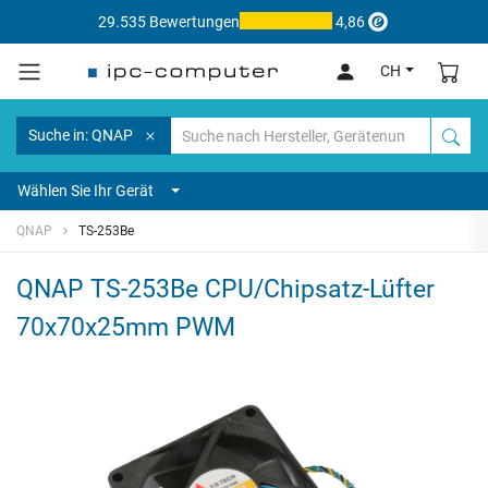
29.535 Bewertungen
4,86
CH
Suche in: QNAP
Wählen Sie Ihr Gerät
QNAP
TS-253Be
QNAP TS-253Be CPU/Chipsatz-Lüfter
70x70x25mm PWM