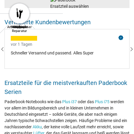
Verifizierte Kundenbewertungen
Arbeitsspeicher
Festplatten
Notebook
Tastatur
Netzteil
Display
Akkus
Lüfter
Reparatur
vor 1 Tagen
Schneller Versannd und passend. Alles Super
Ersatzteile für die meistverkauften Paderbook
Serien
Paderbook-Notebooks wie das
Plus i37
oder das
Plus i75
werden
vor allem im Bildungsbereich und in kleinen Unternehmen in
Deutschland eingesetzt – solide Geräte, die aber nach einigen
Jahren typische Schwachstellen zeigen. Häufige Probleme sind ein
nachlassender
Akku
, der keine volle Laufzeit mehr erreicht, sowie
ein verstaubter
Lüfter
, der das Gerät langsam und heiß werden lässt