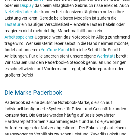
oder ein
Display
das beim alltäglichen Gebrauch risse erleidet. Auch
Netzteile/ladekabel
können bei intensivem täglichem nutzen Ihre
Leistung verlieren. Gerade bei älteren Modellen ist zudem die
Tastatur
ein häufiger Verschleißteil – einzelne Tasten hakeln oder
reagieren nicht mehr richtig. Manchmal hilft auch ein
Arbeitsspeicher
-Upgrade, wenn das Notebook im Alltag zunehmend
träge wird. Wer sein Gerät lieber selbst in die Hand nehmen möchte,
findet auf unserem
YouTube-Kanal
hilfreiche Schritt-für-Schritt-
Anleitungen. Für alle anderen steht unsere eigene
Werkstatt
bereit:
Wir schauen uns dein Paderbook-Notebook genau an und bringen
es schnell wieder auf Vordermann – egal, ob Kleinreparatur oder
größerer Defekt.
Die Marke Paderbook
Paderbook ist eine deutsche Notebook-Marke, die sich auf
individuell konfigurierte Systeme für Privat- und Geschäftskunden
konzentriert. Die Geräte werden häufig auf Basis bewährter
Hardwareplattformen zusammengestellt und auf die jeweiligen
Anforderungen der Nutzer abgestimmt. Der Fokus liegt auf einem
ausgewogenen Verhältnis zwischen Leistung, Zuverlässigkeit und