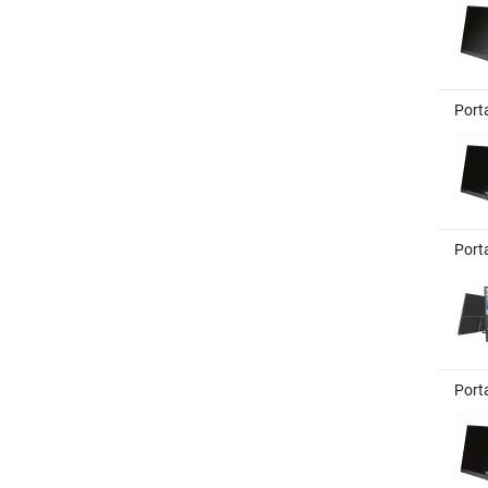
Port
Port
Port