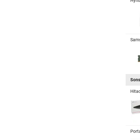
Hyni
Sams
Sons
Hita
Port