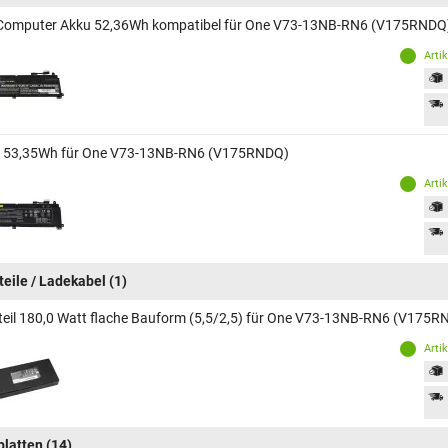
Computer Akku 52,36Wh kompatibel für One V73-13NB-RN6 (V175RNDQ
Arti
 53,35Wh für One V73-13NB-RN6 (V175RNDQ)
Arti
teile / Ladekabel
(1)
teil 180,0 Watt flache Bauform (5,5/2,5) für One V73-13NB-RN6 (V175R
Arti
platten
(14)