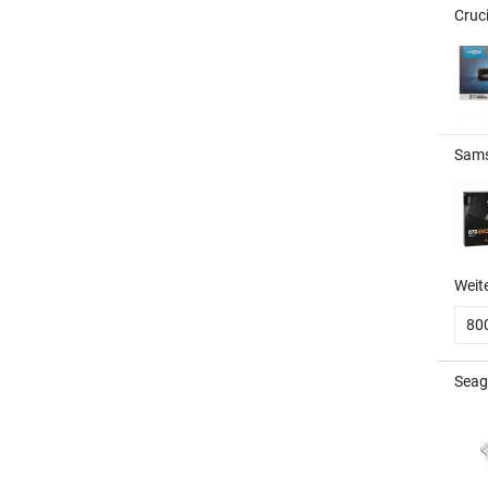
Cruc
Sams
Weit
80
Seag