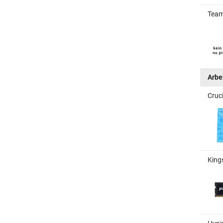
Team
Arbe
Cruc
King