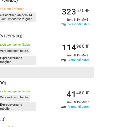
V175RNDQ)
323
ll nicht lieferbar
57
CHF
aussichtlich ab dem 14
 2026 wieder verfügbar
inkl. 8.1% MwSt
zzgl.
Versandkosten
 (V175RNDQ)
114
noch wenige verfügbar
90
CHF
Versand noch heute.
inkl. 8.1% MwSt
Expressversand
zzgl.
Versandkosten
möglich.
NDQ)
41
noch wenige verfügbar
40
CHF
Versand noch heute.
inkl. 8.1% MwSt
Expressversand
zzgl.
Versandkosten
möglich.
DQ)