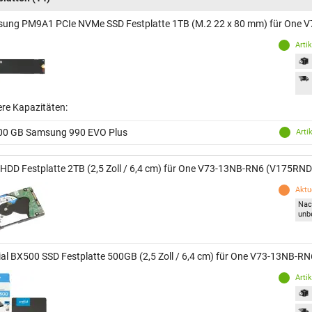
ung PM9A1 PCIe NVMe SSD Festplatte 1TB (M.2 22 x 80 mm) für One
Arti
ere Kapazitäten:
00 GB Samsung 990 EVO Plus
Arti
 HDD Festplatte 2TB (2,5 Zoll / 6,4 cm) für One V73-13NB-RN6 (V175RN
Aktue
Nac
unb
ial BX500 SSD Festplatte 500GB (2,5 Zoll / 6,4 cm) für One V73-13NB-
Arti