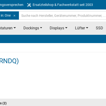
ngsversprechen
Ersatzteilshop & Fachwerkstatt seit 2003
 in: One
taturen
Dockings
Displays
Lüfter
SSD
5RNDQ)
s
(2)