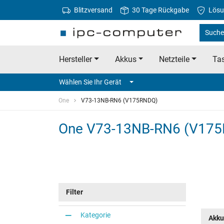
Blitzversand
30 Tage Rückgabe
Lösu
Suche
Hersteller
Akkus
Netzteile
Tas
Wählen Sie Ihr Gerät
One
V73-13NB-RN6 (V175RNDQ)
One V73-13NB-RN6 (V17
Filter
Kategorie
Akku