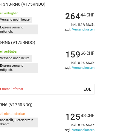
V73-13NB-RN6 (V175RNDQ)
264
kel verfügbar
44
CHF
Versand noch heute.
inkl. 8.1% MwSt
Expressversand
zzgl.
Versandkosten
möglich.
3NB-RN6 (V175RNDQ)
159
kel verfügbar
66
CHF
Versand noch heute.
inkl. 8.1% MwSt
Expressversand
zzgl.
Versandkosten
möglich.
EOL
t mehr lieferbar
NB-RN6 (V175RNDQ)
125
ll nicht lieferbar
88
CHF
hbestellt, Liefertermin
ekannt
inkl. 8.1% MwSt
zzgl.
Versandkosten