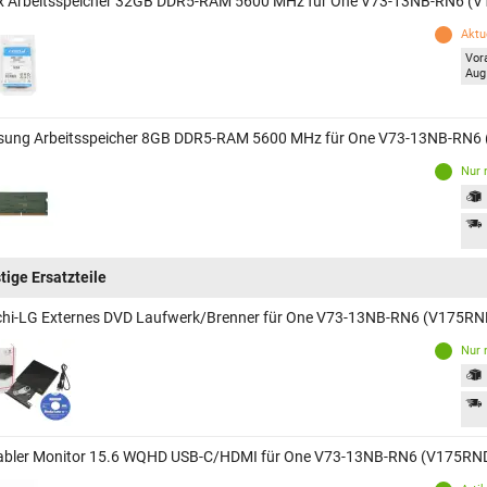
x Arbeitsspeicher 32GB DDR5-RAM 5600 MHz für One V73-13NB-RN6 (
Aktue
Vor
Aug
ung Arbeitsspeicher 8GB DDR5-RAM 5600 MHz für One V73-13NB-RN6
Nur 
tige Ersatzteile
chi-LG Externes DVD Laufwerk/Brenner für One V73-13NB-RN6 (V175R
Nur 
abler Monitor 15.6 WQHD USB-C/HDMI für One V73-13NB-RN6 (V175RN