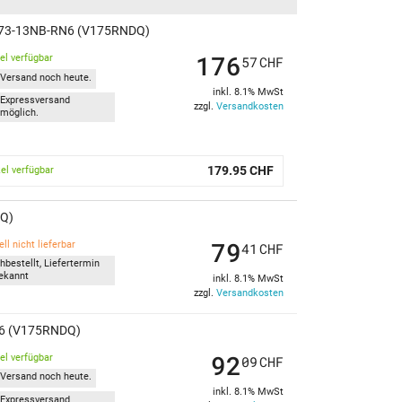
 V73-13NB-RN6 (V175RNDQ)
176
kel verfügbar
57
CHF
Versand noch heute.
inkl. 8.1% MwSt
Expressversand
zzgl.
Versandkosten
möglich.
179.95 CHF
kel verfügbar
DQ)
79
ll nicht lieferbar
41
CHF
hbestellt, Liefertermin
ekannt
inkl. 8.1% MwSt
zzgl.
Versandkosten
RN6 (V175RNDQ)
92
kel verfügbar
09
CHF
Versand noch heute.
inkl. 8.1% MwSt
Expressversand