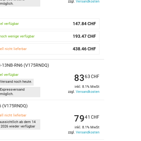
zzgl.
Versandkosten
möglich.
147.84 CHF
kel verfügbar
193.47 CHF
noch wenige verfügbar
438.46 CHF
ell nicht lieferbar
V73-13NB-RN6 (V175RNDQ)
83
kel verfügbar
63
CHF
Versand noch heute.
inkl. 8.1% MwSt
Expressversand
zzgl.
Versandkosten
möglich.
RN6 (V175RNDQ)
79
ll nicht lieferbar
41
CHF
aussichtlich ab dem 14
 2026 wieder verfügbar
inkl. 8.1% MwSt
zzgl.
Versandkosten