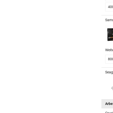
40
Sams
Weit
80
Seag
Arbe