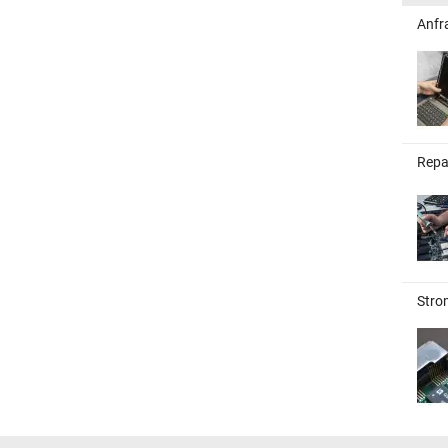
Anfr
Repa
Stro