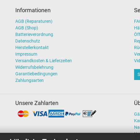
Informationen
Se
AGB (Reparaturen)
FAQ
AGB (Shop)
Hä
Batterieverordnung
Öff
Datenschutz
Re
Herstellerkontakt
Rü
Impressum
Ve
Versandkosten & Lieferzeiten
Vi
Widerrufsbelehrung
Garantiebedingungen
S
Zahlungsarten
Unsere Zahlarten
Üb
Gä
Kar
Na
Un