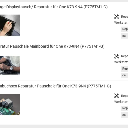
age Displaytausch/ Reparatur für One K73-9N4 (P775TM1-G)
Repa
Werkstat
Rep
ca. 
ratur Pauschale Mainboard für One K73-9N4 (P775TM1-G)
Repa
Werkstat
Rep
ca. 
mbuchsen Reparatur Pauschale für One K73-9N4 (P775TM1-G)
Repa
Werkstat
Rep
ca. 