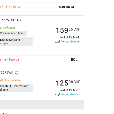
438.46 CHF
ell nicht lieferbar
4 (P775TM1-G)
159
kel verfügbar
66
CHF
Versand noch heute.
inkl. 8.1% MwSt
Expressversand
zzgl.
Versandkosten
möglich.
EOL
t mehr lieferbar
 (P775TM1-G)
125
ll nicht lieferbar
88
CHF
hbestellt, Liefertermin
ekannt
inkl. 8.1% MwSt
zzgl.
Versandkosten