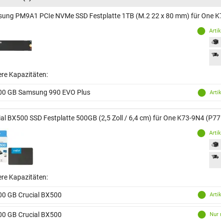
ung PM9A1 PCIe NVMe SSD Festplatte 1TB (M.2 22 x 80 mm) für One 
Arti
ere Kapazitäten:
00 GB Samsung 990 EVO Plus
Arti
ial BX500 SSD Festplatte 500GB (2,5 Zoll / 6,4 cm) für One K73-9N4 (P
Arti
ere Kapazitäten:
00 GB Crucial BX500
Arti
00 GB Crucial BX500
Nur 