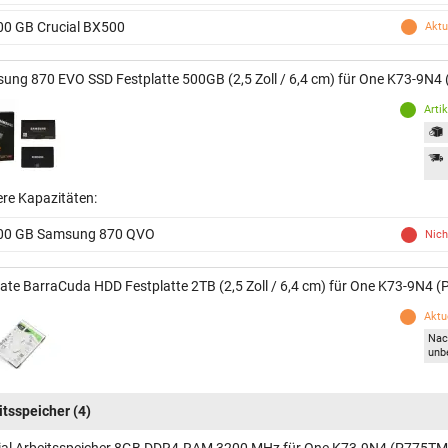
00 GB Crucial BX500
Aktu
ung 870 EVO SSD Festplatte 500GB (2,5 Zoll / 6,4 cm) für One K73-9N
Arti
ere Kapazitäten:
00 GB Samsung 870 QVO
Nich
ate BarraCuda HDD Festplatte 2TB (2,5 Zoll / 6,4 cm) für One K73-9N4
Aktue
Nac
unb
itsspeicher
(4)