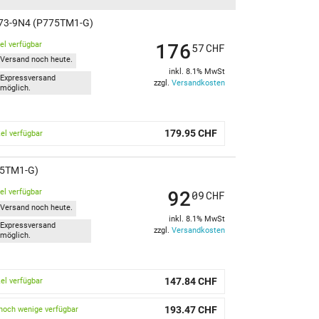
K73-9N4 (P775TM1-G)
176
kel verfügbar
57
CHF
Versand noch heute.
inkl. 8.1% MwSt
Expressversand
zzgl.
Versandkosten
möglich.
179.95 CHF
kel verfügbar
775TM1-G)
92
kel verfügbar
09
CHF
Versand noch heute.
inkl. 8.1% MwSt
Expressversand
zzgl.
Versandkosten
möglich.
147.84 CHF
kel verfügbar
193.47 CHF
noch wenige verfügbar