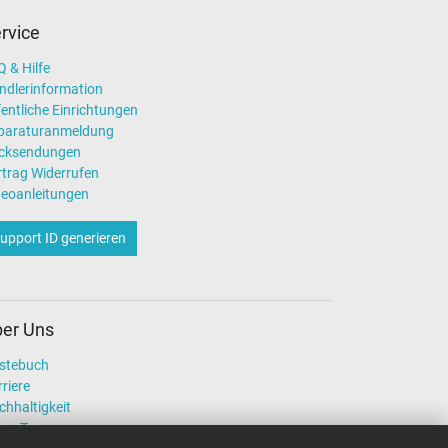
rvice
 & Hilfe
ndlerinformation
entliche Einrichtungen
paraturanmeldung
cksendungen
rtrag Widerrufen
deoanleitungen
upport ID generieren
er Uns
stebuch
riere
chhaltigkeit
ser Team