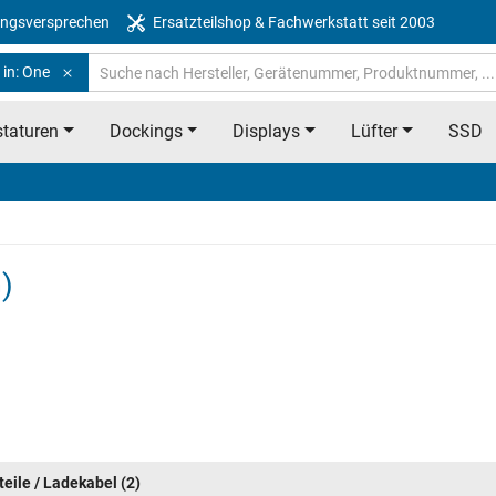
ngsversprechen
Ersatzteilshop & Fachwerkstatt seit 2003
 in: One
taturen
Dockings
Displays
Lüfter
SSD
)
teile / Ladekabel
(2)