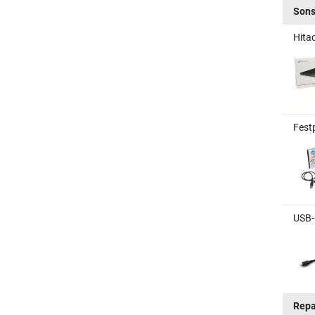
Sons
Hita
Fest
USB-
Repa