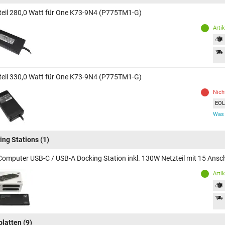
teil 280,0 Watt für One K73-9N4 (P775TM1-G)
Arti
teil 330,0 Watt für One K73-9N4 (P775TM1-G)
Nich
EOL 
Was 
ing Stations
(1)
Computer USB-C / USB-A Docking Station inkl. 130W Netzteil mit 15 An
Arti
platten
(9)