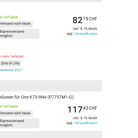
82
kel verfügbar
79
CHF
Versand noch heute.
inkl. 8.1% MwSt
Expressversand
zzgl.
Versandkosten
möglich.
t mehr lieferbar
(End of Life)
bedeutet EOL?
schlüssen für One K73-9N4 (P775TM1-G)
117
kel verfügbar
43
CHF
Versand noch heute.
inkl. 8.1% MwSt
Expressversand
zzgl.
Versandkosten
möglich.