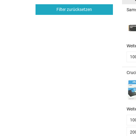
Filter zurücksetzen
Sams
Weit
10
Cruc
Weit
10
20