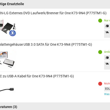
tige Ersatzteile
chi-LG Externes DVD Laufwerk/Brenner für One K73-9N4 (P775TM1-G)
Nur 
plattengehäuse USB 3.0 SATA für One K73-9N4 (P775TM1-G)
Arti
C zu USB-A Kabel für One K73-9N4 (P775TM1-G)
Nich
EOL 
Was 
raturen
(3)