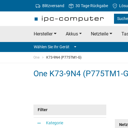
Blitzversand
30 Tage Rückgabe
Lösu
Suche
Hersteller
Akkus
Netzteile
Tas
Wählen Sie Ihr Gerät
One
K73-9N4 (P775TM1-G)
One K73-9N4 (P775TM1-G
Filter
Kategorie
Netz