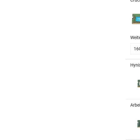
Cruc
Weit
16
Hyni
Arbe