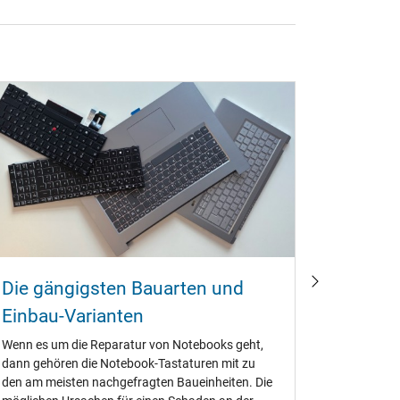
Die gängigsten Bauarten und
Noteboo
Einbau-Varianten
oder N
Wenn es um die Reparatur von Notebooks geht,
Die große
dann gehören die Notebook-Tastaturen mit zu
Lenovo, AC
den am meisten nachgefragten Baueinheiten. Die
Notebook-T