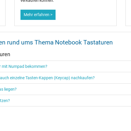
verkaufen können.
Mehr erfahren >
onen rund ums Thema Notebook Tastaturen
turen
tur mit Numpad bekommen?
r auch einzelne Tasten-Kappen (Keycap) nachkaufen?
s liegen?
ützen?