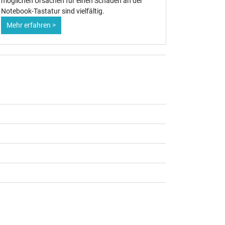
möglichen Ursachen für einen Schaden an der
handvoll O
Notebook-Tastatur sind vielfältig.
zugekauft
Mehr erfahren >
Mehr erf