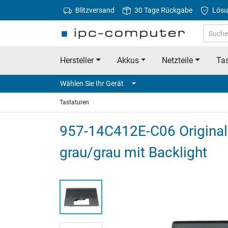
Blitzversand
30 Tage Rückgabe
Lösu
Hersteller
Akkus
Netzteile
Tas
Wählen Sie Ihr Gerät
Tastaturen
957-14C412E-C06 Original 
grau/grau mit Backlight