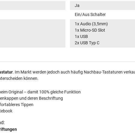
Ja
Ein/Aus Schalter
1x Audio (3,5mm)
1x Micro-SD Slot
1x USB
2x USB Typ C
astatur
. Im Markt werden jedoch auch häufig Nachbau-Tastaturen verkauft
nterscheiden können.
beim Original – damit 100% gleiche Funktion
tenkappen und deren Beschriftung
fortableres Tippen
tebook
nd:
riftungen