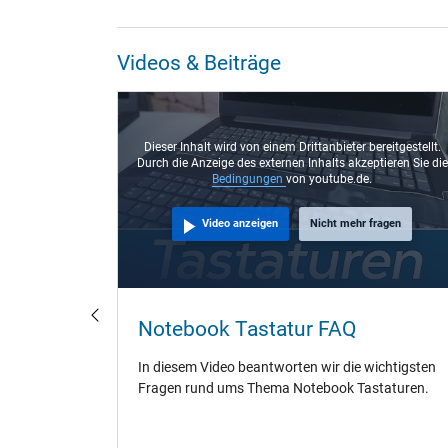
Videos & Beiträge
eitgestellt.
Dieser Inhalt wird von einem Drittanbieter bereitgestellt.
ieren Sie die
Durch die Anzeige des externen Inhalts akzeptieren Sie die
Bedingungen
von youtube.de.
agen
Video anzeigen
Nicht mehr fragen
- So
Notebook Tastatur FAQ
In diesem Video beantworten wir die wichtigsten
Fragen rund ums Thema Notebook Tastaturen.