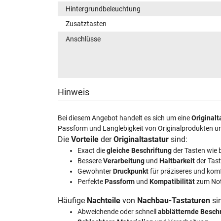
Hintergrundbeleuchtung
Zusatztasten
Anschlüsse
Hinweis
Bei diesem Angebot handelt es sich um eine
Originalt
Passform und Langlebigkeit von Originalprodukten u
Die
Vorteile
der
Originaltastatur
sind:
Exact die
gleiche Beschriftung
der Tasten wie 
Bessere
Verarbeitung
und
Haltbarkeit
der Tas
Gewohnter
Druckpunkt
für präziseres und kom
Perfekte
Passform
und
Kompatibilität
zum No
Häufige
Nachteile
von
Nachbau-Tastaturen
si
Abweichende oder schnell
abblätternde Besch