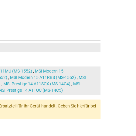
11MU (MS-1552)
,
MSI Modern 15
552)
,
MSI Modern 15 A11RBS (MS-1552)
,
MSI
)
,
MSI Prestige 14 A11SCX (MS-14C4)
,
MSI
MSI Prestige 14 A11UC (MS-14C5)
atzteil für Ihr Gerät handelt. Geben Sie hierfür bei