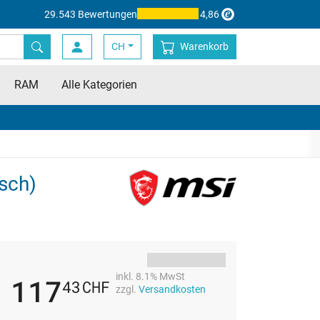
29.543 Bewertungen
4,86
CH
Warenkorb
RAM
Alle Kategorien
sch)
inkl. 8.1% MwSt
117
43
CHF
zzgl.
Versandkosten