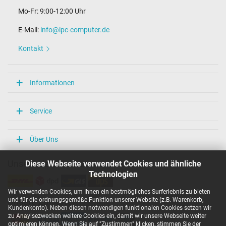
Mo-Fr: 9:00-12:00 Uhr
E-Mail:
info@ipc-computer.de
Kontakt
Informationen
Service
Über Uns
Diese Webseite verwendet Cookies und ähnliche
Unsere Versandarten
Technologien
Wir verwenden Cookies, um Ihnen ein bestmögliches Surferlebnis zu bieten
und für die ordnungsgemäße Funktion unserer Website (z.B. Warenkorb,
Unsere Zahlarten
Kundenkonto). Neben diesen notwendigen funktionalen Cookies setzen wir
zu Anaylsezwecken weitere Cookies ein, damit wir unsere Webseite weiter
optimieren können. Wenn Sie auf "Zustimmen" klicken, stimmen Sie der