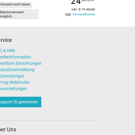
24
Versand noch heute.
inkl. 8.1% MwSt
Expressversand
zzgl.
Versandkosten
möglich.
rvice
 & Hilfe
ndlerinformation
entliche Einrichtungen
paraturanmeldung
cksendungen
rtrag Widerrufen
deoanleitungen
upport ID generieren
er Uns