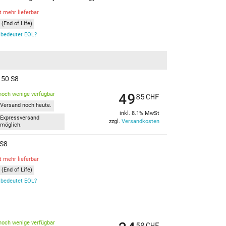
t mehr lieferbar
(End of Life)
bedeutet EOL?
150 S8
49
noch wenige verfügbar
85
CHF
Versand noch heute.
inkl. 8.1% MwSt
Expressversand
zzgl.
Versandkosten
möglich.
 S8
t mehr lieferbar
(End of Life)
bedeutet EOL?
noch wenige verfügbar
50
CHF