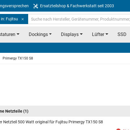
ngsversprechen
Ersatzteilshop & Fachwerkstatt seit 2003
in: Fujitsu
taturen
Dockings
Displays
Lüfter
SSD
Primergy TX150 S8
rne Netzteile
(1)
r Netzteil 500 Watt original für Fujitsu Primergy TX150 S8