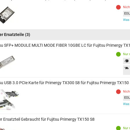
Nich
EOL 
Was 
er Ersatzteile
(3)
tsu SFP+ MODULE MULTI MODE FIBER 10GBE LC für Fujitsu Primergy TX
Nur 
tsu USB 3.0 PCIe Karte für Primergy TX300 S8 für Fujitsu Primergy TX150
Nich
EOL 
Was 
er Ersatzteil Gebraucht für Fujitsu Primergy TX150 S8
Nur 