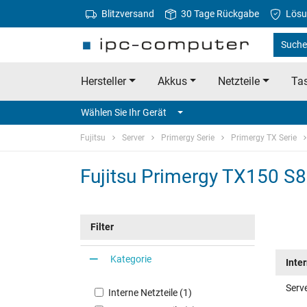
Blitzversand
30 Tage Rückgabe
Lösu
Suche 
Hersteller
Akkus
Netzteile
Tas
Wählen Sie Ihr Gerät
Fujitsu
Server
Primergy Serie
Primergy TX Serie
Fujitsu Primergy TX150 S8
Filter
Kategorie
Inte
Serve
Interne Netzteile (1)