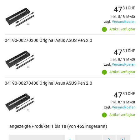
47
31
CHF
inkl. 8.1% MwSt
zzgl.
Versandkosten
Artikel verfügbar
04190-00270300 Original Asus ASUS Pen 2.0
47
31
CHF
inkl. 8.1% MwSt
zzgl.
Versandkosten
Artikel verfügbar
04190-00270400 Original Asus ASUS Pen 2.0
47
31
CHF
inkl. 8.1% MwSt
zzgl.
Versandkosten
Artikel verfügbar
angezeigte Produkte:
1
bis
10
(von
465
insgesamt)