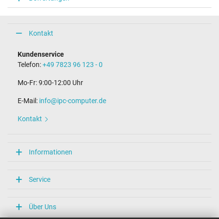
Steckerlänge (mm)
12,0 mm
Steckerdurchmesser außen / innen
7,4 mm / 5,0 mm
Kontakt
Stift im Stecker
Ja
Kundenservice
Telefon:
+49 7823 96 123 - 0
Maße
Mo-Fr: 9:00-12:00 Uhr
Länge / Breite / Höhe
153 mm / 73 mm / 30 mm
E-Mail:
info@ipc-computer.de
Weitere Daten
Kontakt
Prüfsiegel
CCC
CE
Informationen
EAC
NOM NYCE
PSE
Service
Singapore Safety Mark
TÜV Geprüfte Sicherheit
UKCA
Über Uns
UL Listed