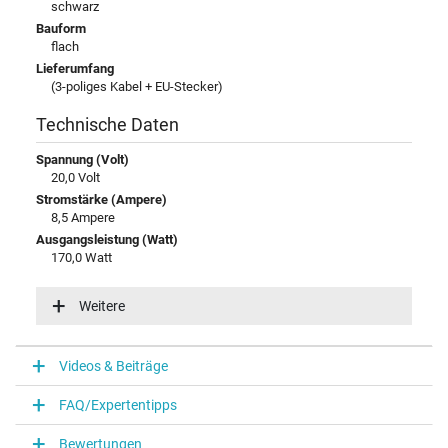
schwarz
Bauform
flach
Lieferumfang
(3-poliges Kabel + EU-Stecker)
Technische Daten
Spannung (Volt)
20,0 Volt
Stromstärke (Ampere)
8,5 Ampere
Ausgangsleistung (Watt)
170,0 Watt
Eingangsspannung
100-240V / 50-60Hz
Weitere
Energieeffizienz
VI
Videos & Beiträge
Notebook Stecker
FAQ/Expertentipps
Steckertyp / -form
rund / 180° gerade
Bewertungen