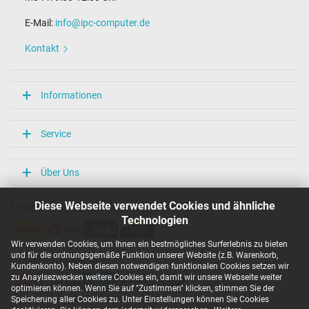
Prüfsiegel
CE
E-Mail:
info@ipc-computer.de
EAC
N
Kontakt
NOM NYCE
UL Listed
Ukraine Safety
Informationen
Weiter Informationen zum Laden Ihres Notebooks mit einem USB-
C Ladekabel können Sie in unserem
Blogbeitrag
nachlesen. Bei
weiteren Fragen im Bezug auf USB-C Ladekabel oder anderen
Service
Themen besuchen Sie gerne unsere
Notebook FAQ – Häufig
gestellte Fragen
oder werfen Sie einen Blick in die Vielzahl unserer
verschiedenen Themen in unserem eigenen
IPC-Blog
.
Über Uns
Apple 140W USB-C Power Adapter – Maximale
Diese Webseite verwendet Cookies und ähnliche
Unsere Versandarten
Power für dein MacBook Pro
Technologien
Erlebe kompromisslose Ladegeschwindigkeit mit dem 140W
Wir verwenden Cookies, um Ihnen ein bestmögliches Surferlebnis zu bieten
USB-C Netzteil. Ob im Home-Office, im Büro oder auf Reisen
und für die ordnungsgemäße Funktion unserer Website (z.B. Warenkorb,
Unsere Zahlarten
– dieser Adapter garantiert schnelles und effizientes
Kundenkonto). Neben diesen notwendigen funktionalen Cookies setzen wir
Aufladen.
zu Anaylsezwecken weitere Cookies ein, damit wir unsere Webseite weiter
optimieren können. Wenn Sie auf "Zustimmen" klicken, stimmen Sie der
Speicherung aller Cookies zu. Unter Einstellungen können Sie Cookies
Highlights: