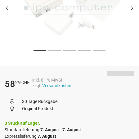
inkl. 8.1% MwSt
58
29
CHF
zzgl.
Versandkosten
30 Tage Rückgabe
Original Produkt
3 Stück auf Lager.
Standardlieferung
7. August - 7. August
Expresslieferung
7. August