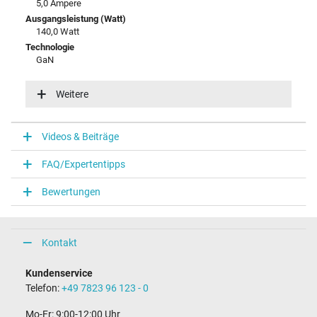
5,0 Ampere
Ausgangsleistung (Watt)
140,0 Watt
Technologie
GaN
Eingangsspannung
100-240V / 50-60Hz
Weitere
Energieeffizienz
VI
Videos & Beiträge
Notebook Stecker
FAQ/Expertentipps
Steckertyp / -form
USB-C / –
Bewertungen
Maße
Länge / Breite / Höhe
Kontakt
140 mm / 117 mm / 37 mm
Weitere Daten
Kundenservice
Telefon:
+49 7823 96 123 - 0
Überlast-, kurzschluss- und überhitzungsgeschützt
Ja
Mo-Fr: 9:00-12:00 Uhr