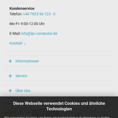
Stift im Stecker
Ja
Kundenservice
Länge Anschlusskabel (m) (ca.)
Telefon:
+49 7823 96 123 - 0
1.50 m
Mo-Fr: 9:00-12:00 Uhr
Maße
E-Mail:
info@ipc-computer.de
Länge / Breite / Höhe
59 mm / 29 mm / 59 mm
Kontakt
Weitere Daten
Überlast-, kurzschluss- und überhitzungsgeschützt
Informationen
Ja
Prüfsiegel
CCC
Service
CE
EAC
ENEC
Über Uns
NOM NYCE
PSE
Diese Webseite verwendet Cookies und ähnliche
Unsere Versandarten
Singapore Safety Mark
TÜV Argentina Certificado
Technologien
TÜV Geprüfte Sicherheit
UKCA