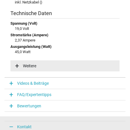
inkl. Netzkabel ()
Technische Daten
Spannung (Volt)
19,0 Volt
Stromstärke (Ampere)
2,37 Ampere
Ausgangsleistung (Watt)
45,0 Watt
Eingangsspannung
100-240V / 50-60Hz
Weitere
Energieeffizienz
VI
Videos & Beiträge
Notebook Stecker
FAQ/Expertentipps
Steckertyp / -form
rund / 90° abgewinkelt
Bewertungen
Steckerlänge (mm)
10,0 mm
Steckerdurchmesser außen / innen
4,5 mm / 2,9 mm
Kontakt