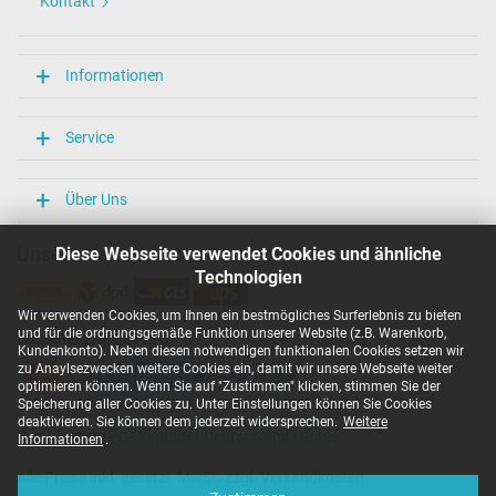
Kontakt
Informationen
Service
Über Uns
Unsere Versandarten
Diese Webseite verwendet Cookies und ähnliche
Technologien
Wir verwenden Cookies, um Ihnen ein bestmögliches Surferlebnis zu bieten
und für die ordnungsgemäße Funktion unserer Website (z.B. Warenkorb,
Unsere Zahlarten
Kundenkonto). Neben diesen notwendigen funktionalen Cookies setzen wir
zu Anaylsezwecken weitere Cookies ein, damit wir unsere Webseite weiter
optimieren können. Wenn Sie auf "Zustimmen" klicken, stimmen Sie der
Speicherung aller Cookies zu. Unter Einstellungen können Sie Cookies
deaktivieren. Sie können dem jederzeit widersprechen.
Weitere
Copyright ©
IPC-Computer Deutschland GmbH
Informationen
.
Alle Preise inkl. gesetzl. MwSt. zzgl. Versandkosten