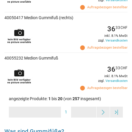
zzgl.
Versandkosten
Auftragsbezogen bestellbar
40050417 Medion Gummifuß (rechts)
36
33
CHF
inkl. 8.1% MwSt
zzgl.
Versandkosten
Auftragsbezogen bestellbar
40055232 Medion Gummifuß
36
33
CHF
inkl. 8.1% MwSt
zzgl.
Versandkosten
Auftragsbezogen bestellbar
angezeigte Produkte:
1
bis
20
(von
257
insgesamt)
1
Was sind Gummifüße?