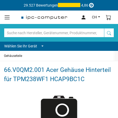
29.527 Bewertungen
4,86
CH
Wählen Sie Ihr Gerät
Gehäuseteile
66.V0QM2.001 Acer Gehäuse Hinterteil
für TPM238WF1 HCAP9BC1C