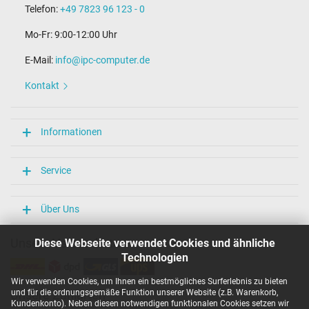
Telefon:
+49 7823 96 123 - 0
Mo-Fr: 9:00-12:00 Uhr
E-Mail:
info@ipc-computer.de
Kontakt
Informationen
Service
Über Uns
Unsere Versandarten
Diese Webseite verwendet Cookies und ähnliche
Technologien
Wir verwenden Cookies, um Ihnen ein bestmögliches Surferlebnis zu bieten
und für die ordnungsgemäße Funktion unserer Website (z.B. Warenkorb,
Unsere Zahlarten
Kundenkonto). Neben diesen notwendigen funktionalen Cookies setzen wir